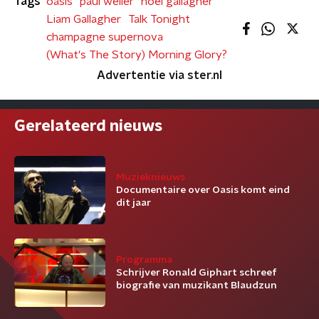
Tags
oasis
paul weller
noel gallagher
Liam Gallagher
Talk Tonight
champagne supernova
(What's The Story) Morning Glory?
Advertentie via ster.nl
Gerelateerd nieuws
Muzieknieuws
Documentaire over Oasis komt eind
dit jaar
Programma
Schrijver Ronald Giphart schreef
biografie van muzikant Blaudzun