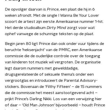
De opvolger daarvan is
Prince
, een plaat die hij in 6
weken afrondt. Met de single I Wanna Be Your Lover
scoort de artiest zijn eerste Amerikaanse nummer 1-hit.
Het derde studioalbum
Dirty Mind
zorgt voor wat
ophef vanwege de schunnige teksten op de plaat.
Begin jaren 80 ligt Prince dan ook onder vuur tijdens de
beruchte ‘heksenjacht’ van de PMRC, een Amerikaanse
commissie die de ouderlijke controle over de toegang
van kinderen tot muziek wil vergroten. De organisatie
legt daarom nummers met gewelddadige,
drugsgerelateerde of seksuele thema’s onder een
vergrootglas en introduceert de Parental Advisory-
stickers. Bovenaan de ‘Filthy Fifteen’ – de 15 nummers
die de commissie het meest aanstootgevend acht –
prijkt Prince’s Darling Nikki. Los van een verwijzing hier
of daar – 'Old Man Johnson' bijvoorbeeld – houdt Prince