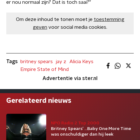
er nou normaal zijn? Dat is toch saai?”
Om deze inhoud te tonen moet je
toestemming
geven
voor social media cookies.
Tags
britney spears
jay z
Alicia Keys
Empire State of Mind
Advertentie via ster.nl
Gerelateerd nieuws
NPO Radio 2 Top 2000
Britney Spears’ ...Baby One More Time
was onschuldiger dan hij leek