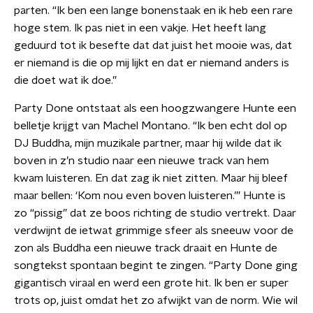
parten. “Ik ben een lange bonenstaak en ik heb een rare
hoge stem. Ik pas niet in een vakje. Het heeft lang
geduurd tot ik besefte dat dat juist het mooie was, dat
er niemand is die op mij lijkt en dat er niemand anders is
die doet wat ik doe.”
Party Done ontstaat als een hoogzwangere Hunte een
belletje krijgt van Machel Montano. “Ik ben echt dol op
DJ Buddha, mijn muzikale partner, maar hij wilde dat ik
boven in z’n studio naar een nieuwe track van hem
kwam luisteren. En dat zag ik niet zitten. Maar hij bleef
maar bellen: ‘Kom nou even boven luisteren.’” Hunte is
zo “pissig” dat ze boos richting de studio vertrekt. Daar
verdwijnt de ietwat grimmige sfeer als sneeuw voor de
zon als Buddha een nieuwe track draait en Hunte de
songtekst spontaan begint te zingen. “Party Done ging
gigantisch viraal en werd een grote hit. Ik ben er super
trots op, juist omdat het zo afwijkt van de norm. Wie wil