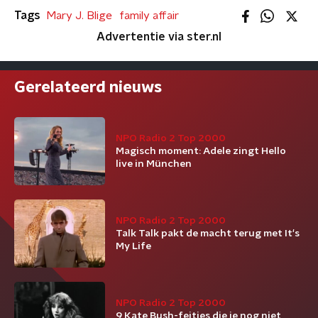
Tags
Mary J. Blige
family affair
Advertentie via ster.nl
Gerelateerd nieuws
NPO Radio 2 Top 2000
Magisch moment: Adele zingt Hello
live in München
NPO Radio 2 Top 2000
Talk Talk pakt de macht terug met It's
My Life
NPO Radio 2 Top 2000
9 Kate Bush-feitjes die je nog niet