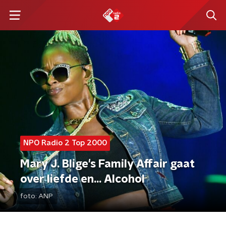
NPO Radio 2 Top 2000
Mary J. Blige's Family Affair gaat
over liefde en... Alcohol
foto:
ANP