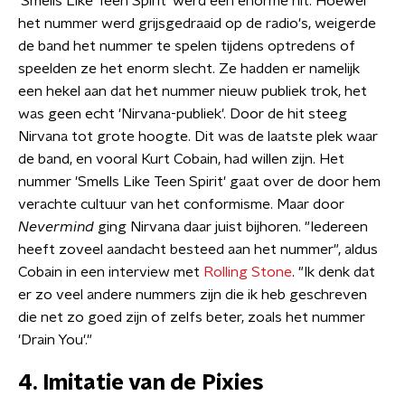
'Smells Like Teen Spirit' werd een enorme hit. Hoewel
het nummer werd grijsgedraaid op de radio's, weigerde
de band het nummer te spelen tijdens optredens of
speelden ze het enorm slecht. Ze hadden er namelijk
een hekel aan dat het nummer nieuw publiek trok, het
was geen echt 'Nirvana-publiek'. Door de hit steeg
Nirvana tot grote hoogte. Dit was de laatste plek waar
de band, en vooral Kurt Cobain, had willen zijn. Het
nummer 'Smells Like Teen Spirit' gaat over de door hem
verachte cultuur van het conformisme. Maar door
Nevermind
ging Nirvana daar juist bijhoren. "Iedereen
heeft zoveel aandacht besteed aan het nummer", aldus
Cobain in een interview met
Rolling Stone
. "Ik denk dat
er zo veel andere nummers zijn die ik heb geschreven
die net zo goed zijn of zelfs beter, zoals het nummer
'Drain You'."
4. Imitatie van de Pixies