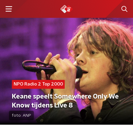
NPO Radio 2 Top 2000
Keane speelt Somewhere Only We
Know tijdens Live 8
foto:
ANP