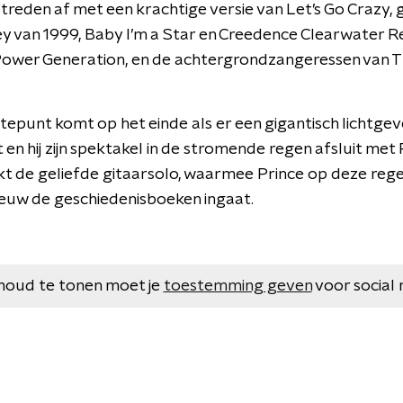
ptreden af met een krachtige versie van Let’s Go Crazy,
 van 1999, Baby I’m a Star en Creedence Clearwater R
Power Generation, en de achtergrondzangeressen van T
epunt komt op het einde als er een gigantisch lichtgev
 en hij zijn spektakel in de stromende regen afsluit met
nkt de geliefde gitaarsolo, waarmee Prince op deze reg
uw de geschiedenisboeken ingaat.
houd te tonen moet je
toestemming geven
voor social 