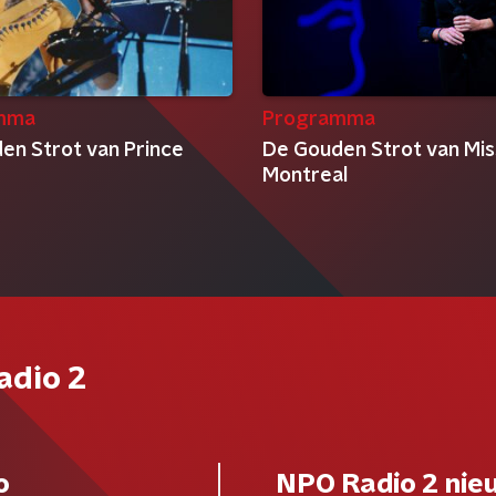
mma
Programma
en Strot van Prince
De Gouden Strot van Mis
Montreal
adio 2
o
NPO Radio 2 nie