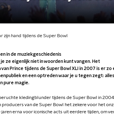
r zijn hand tijdens de Super Bowl
 in de muziekgeschiedenis
t je ze eigenlijk niet in woorden kunt vangen. Het
van Prince tijdens de Super Bowl XLI in 2007 is er zo 
enpubliek en een optreden waar je u tegen zegt: alle
en pure magie.
eruchte kledingblunder tijdens de Super Bowl in 2004 
len producers van de Super Bowl het zekere voor het on
aren erna voor iconische acts uit eerdere tijden, om ver