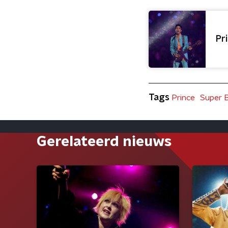
Pr
Tags
Prince
Super 
Gerelateerd nieuws