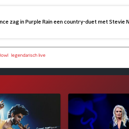
ince zag in Purple Rain een country-duet met Stevie 
Bowl
legendarisch live