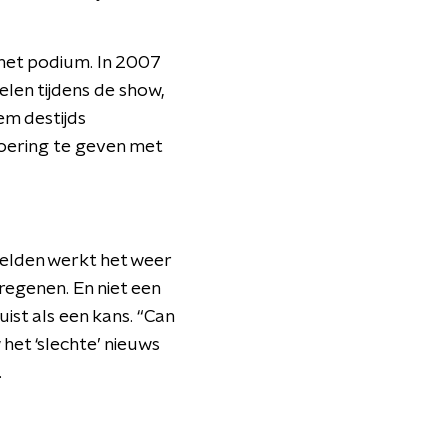
het podium. In 2007
elen tijdens de show,
em destijds
voering te geven met
elden werkt het weer
regenen. En niet een
ist als een kans. “Can
 het ‘slechte’ nieuws
.