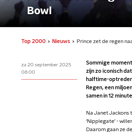
Bowl
Top 2000
Nieuws
Prince zet de regen naa
Sommige momenten
za 20 september 2025
zijn zo iconisch da
08:00
halftime-optreden 
Regen, een miljoen
samen in 12 minut
Na Janet Jackons b
‘Nipplegate’ - wil
Daarom gaan ze de j