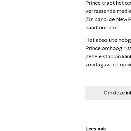
Prince trapt het o
verrassende medley
Zijn band, de New 
naadloos aan.
Het absolute hoogt
Prince omhoog rijst
gehele stadion kli
zondagavond opnie
Om deze in
Lees ook