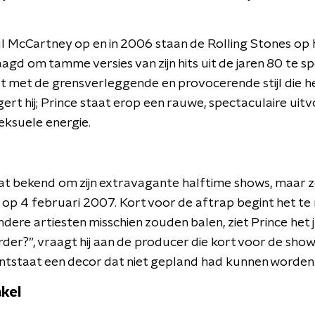
l McCartney op en in 2006 staan de Rolling Stones op 
gd om tamme versies van zijn hits uit de jaren 80 te sp
t met de grensverleggende en provocerende stijl die h
ert hij; Prince staat erop een rauwe, spectaculaire uit
eksuele energie.
t bekend om zijn extravagante halftime shows, maar z
 op 4 februari 2007. Kort voor de aftrap begint het te 
dere artiesten misschien zouden balen, ziet Prince het ju
rder?”, vraagt hij aan de producer die kort voor de show
tstaat een decor dat niet gepland had kunnen worden
kel