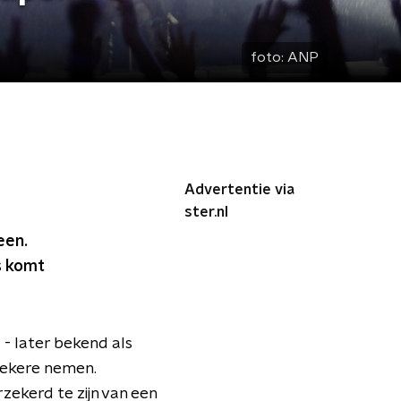
foto:
ANP
Advertentie via
ster.nl
een.
s komt
- later bekend als
zekere nemen.
zekerd te zijn van een