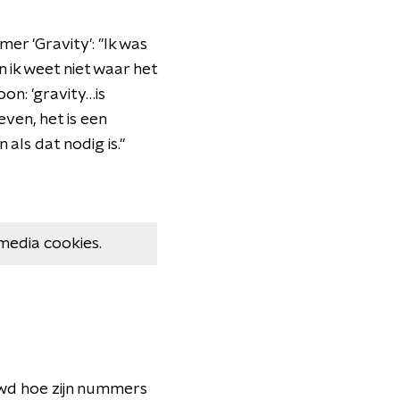
r 'Gravity': "Ik was
 ik weet niet waar het
on: 'gravity…is
ven, het is een
als dat nodig is."
media cookies.
uwd hoe zijn nummers