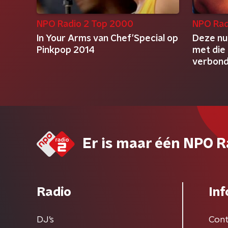
NPO Radio 2 Top 2000
NPO Rad
In Your Arms van Chef'Special op
Deze nu
Pinkpop 2014
met die
verbon
Er is maar één NPO R
Radio
Inf
DJ’s
Cont