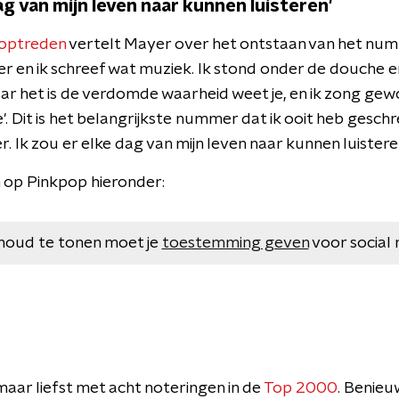
dag van mijn leven naar kunnen luisteren'
optreden
vertelt Mayer over het ontstaan van het numme
er en ik schreef wat muziek. Ik stond onder de douche en
 het is de verdomde waarheid weet je, en ik zong gewo
. Dit is het belangrijkste nummer dat ik ooit heb geschre
 Ik zou er elke dag van mijn leven naar kunnen luisteren 
n op Pinkpop hieronder:
houd te tonen moet je
toestemming geven
voor social 
aar liefst met acht noteringen in de
Top 2000
. Benie