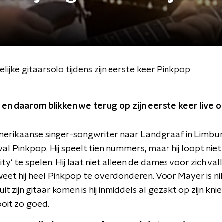
jke gitaarsolo tijdens zijn eerste keer Pinkpop
g en daarom blikken we terug op zijn eerste keer live o
erikaanse singer-songwriter naar Landgraaf in Limbur
al Pinkpop. Hij speelt tien nummers, maar hij loopt nie
vity' te spelen. Hij laat niet alleen de dames voor zich val
weet hij heel Pinkpop te overdonderen. Voor Mayer is nik
it zijn gitaar komen is hij inmiddels al gezakt op zijn kn
ooit zo goed.