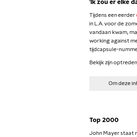
'Ik zou er elke 
Tijdens een eerder
in L.A. voor de zom
vandaan kwam, maar
working against me'
tijdcapsule-nummer.
Bekijk zijn optrede
Om deze in
Top 2000
John Mayer staat m