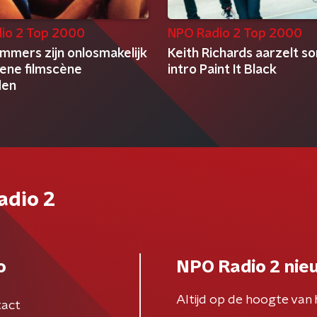
io 2 Top 2000
NPO Radio 2 Top 2000
mmers zijn onlosmakelijk
Keith Richards aarzelt so
 ene filmscène
intro Paint It Black
den
adio 2
o
NPO Radio 2 nie
Altijd op de hoogte van 
act