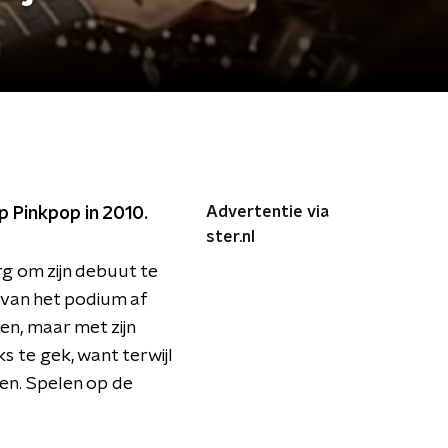
Advertentie via
p Pinkpop in 2010.
ster.nl
g om zijn debuut te
t van het podium af
len, maar met zijn
s te gek, want terwijl
ieen. Spelen op de