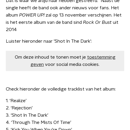
Dat is waar we altijd naar hebben gestreefd." Naast de
single heeft de band ook ander nieuws voor fans. Het
album
POWER UP!
zal op 13 november verschijnen. Het
is het eerste album van de band sind
Rock Or Bust
uit
2014
Luister hieronder naar 'Shot In The Dark':
Om deze inhoud te tonen moet je
toestemming
geven
voor social media cookies.
Check hieronder de volledige tracklist van het album:
1. ‘Realize’
2. ‘Rejection’
3. ‘Shot In The Dark’
4. ‘Through The Mists Of Time’
5. ‘Kick You When You’re Down’