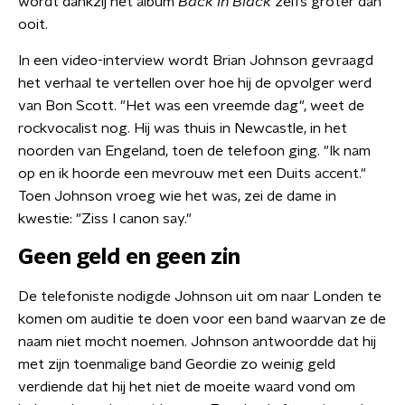
wordt dankzij het album
Back In Black
zelfs groter dan
ooit.
In een video-interview wordt Brian Johnson gevraagd
het verhaal te vertellen over hoe hij de opvolger werd
van Bon Scott. "Het was een vreemde dag", weet de
rockvocalist nog. Hij was thuis in Newcastle, in het
noorden van Engeland, toen de telefoon ging. "Ik nam
op en ik hoorde een mevrouw met een Duits accent."
Toen Johnson vroeg wie het was, zei de dame in
kwestie: "Ziss I canon say."
Geen geld en geen zin
De telefoniste nodigde Johnson uit om naar Londen te
komen om auditie te doen voor een band waarvan ze de
naam niet mocht noemen. Johnson antwoordde dat hij
met zijn toenmalige band Geordie zo weinig geld
verdiende dat hij het niet de moeite waard vond om