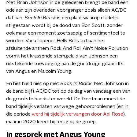
Met Brian Johnson in de gelederen brengt de band een
ode aan zijn overleden voorganger zoals alleen AC/DC
dat kan.
Back In Black
is een plaat waarop duidelijk
stilgestaan wordt bij de dood van Bon Scott, zonder
ook maar een moment zoetsappig of sentimenteel te
worden. Vanaf opener Hells Bells tot aan het
afsluitende anthem Rock And Roll Ain't Noise Pollution
vormt het krassende stemgeluid van Johnson een
uitstekende toevoeging aan de gortdroge gitaarriffs
van Angus en Malcolm Young.
En het hield niet op met
Back In Black
. Met Johnson in
de band blijft AC/DC tot op de dag van vandaag een van
de grootste bands ter wereld. De frontman moest de
band tijdelijk verlaten vanwege gehoorproblemen (en in
die periode
werd hij tijdelijk vervangen door Axl Rose
),
maar in 2020 keert hij terug bij de groep.
In gesprek met Angus Young