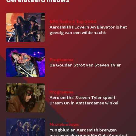
Gerelateerd nieuws
NPO Radio 2 Top 2000
Aerosmiths Love In An Elevator is het
gevolg van een wilde nacht
Programma
De Gouden Strot van Steven Tyler
Programma
Aerosmiths' Steven Tyler speelt
Dream On in Amsterdamse winkel
Muzieknieuws
Yungblud en Aerosmith brengen
gezamenlijke single My Only Angel uit