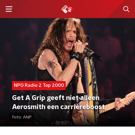
NPO Radio 2 Top 2000
Get A Grip geeft niet alleen
Aerosmith een carrièreboost
foto:
ANP