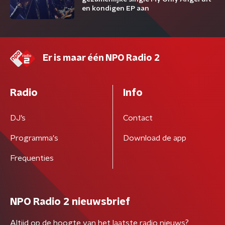
en kondigen EP aan
Er is maar één NPO Radio 2
Radio
Info
DJ’s
Contact
Programma's
Download de app
Frequenties
NPO Radio 2 nieuwsbrief
Altijd op de hoogte van het laatste radio nieuws?