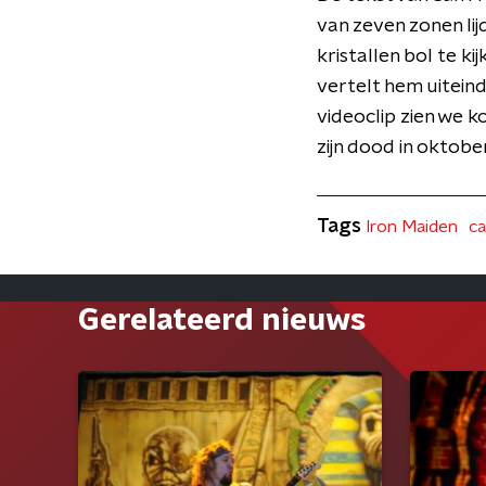
van zeven zonen lij
kristallen bol te k
vertelt hem uiteinde
videoclip zien we 
zijn dood in oktobe
Tags
Iron Maiden
ca
Gerelateerd nieuws