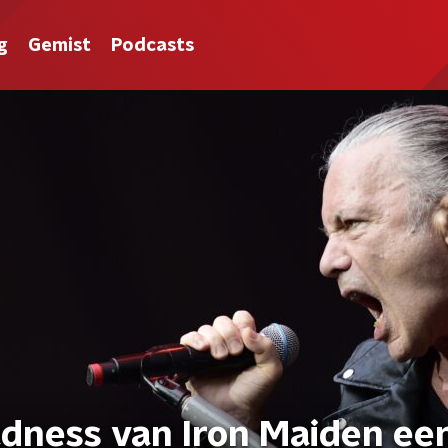
g
Gemist
Podcasts
adness van Iron Maiden ee