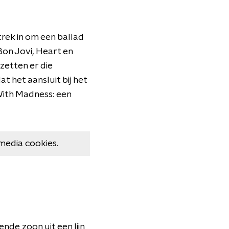
rek in om een ballad
Bon Jovi, Heart en
zetten er die
 het aansluit bij het
With Madness: een
media cookies.
nde zoon uit een lijn