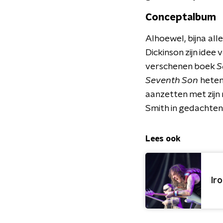
Conceptalbum
Alhoewel, bijna all
Dickinson zijn ide
verschenen boek
S
Seventh Son
heten.
aanzetten met zijn
Smith in gedachten
Lees ook
Ir