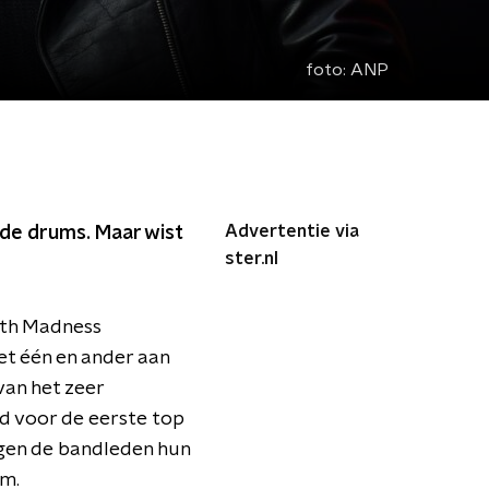
foto:
ANP
Advertentie via
nde drums. Maar wist
ster.nl
With Madness
het één en ander aan
van het zeer
ed voor de eerste top
ggen de bandleden hun
um.