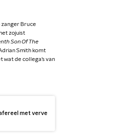
an zanger Bruce
et zojuist
nth Son Of The
 Adrian Smith komt
 wat de collega's van
tafereel met verve