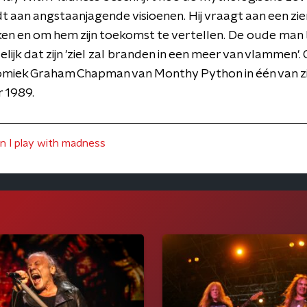
dt aan angstaanjagende visioenen. Hij vraagt aan een zien
ijken en om hem zijn toekomst te vertellen. De oude ma
lijk dat zijn 'ziel zal branden in een meer van vlammen'. G
komiek Graham Chapman van Monthy Python in één van zij
r 1989.
n I play with madness