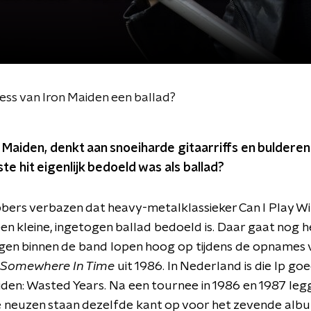
ess van Iron Maiden een ballad?
 Maiden, denkt aan snoeiharde gitaarriffs en buldere
ste hit eigenlijk bedoeld was als ballad?
ebbers verbazen dat heavy-metalklassieker Can I Play 
een kleine, ingetogen ballad bedoeld is. Daar gaat nog 
gen binnen de band lopen hoog op tijdens de opnames 
Somewhere In Time
uit 1986. In Nederland is die lp go
aiden: Wasted Years. Na een tournee in 1986 en 1987 le
lle neuzen staan dezelfde kant op voor het zevende alb