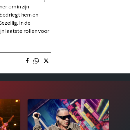
er om in zijn
n bedriegt hem en
ezellig. In de
n laatste rollen voor