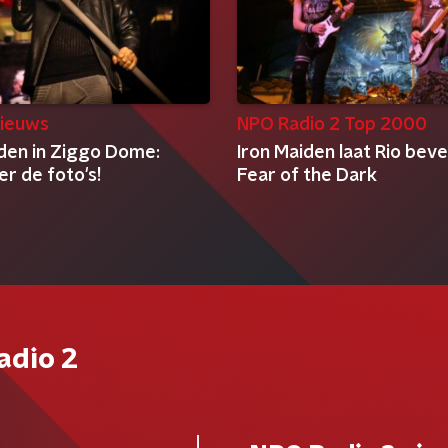
ieuws
NPO Radio 2 Top 2000
iden in Ziggo Dome:
Iron Maiden laat Rio bev
ier de foto's!
Fear of the Dark
adio 2