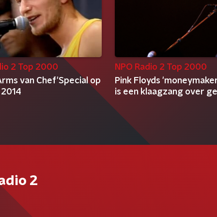
io 2 Top 2000
NPO Radio 2 Top 2000
Arms van Chef'Special op
Pink Floyds 'moneymake
 2014
is een klaagzang over ge
adio 2