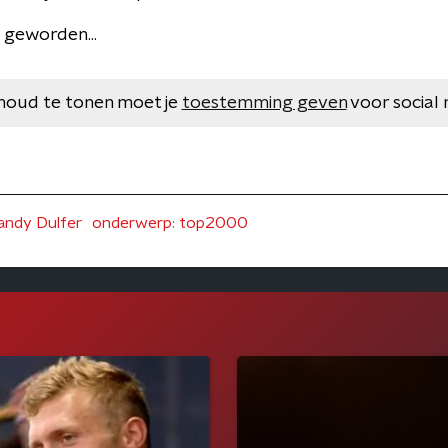
e geworden...
houd te tonen moet je
toestemming geven
voor social 
ndy Dulfer
onderwerp: top2000