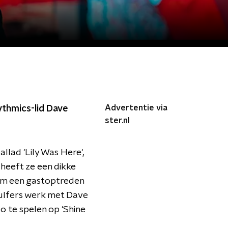
Advertentie via
ythmics-lid Dave
ster.nl
llad 'Lily Was Here',
heeft ze een dikke
 om een gastoptreden
 Dulfers werk met Dave
o te spelen op 'Shine