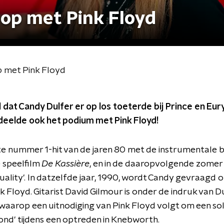
 op met Pink Floyd
p met Pink Floyd
dat Candy Dulfer er op los toeterde bij Prince en Eur
deelde ook het podium met Pink Floyd!
e nummer 1-hit van de jaren 80 met de instrumentale ba
 speelfilm
De Kassière
, en in de daaropvolgende zomer 
xuality'. In datzelfde jaar, 1990, wordt Candy gevraagd
nk Floyd. Gitarist David Gilmour is onder de indruk van
 waarop een uitnodiging van Pink Floyd volgt om een sol
nd' tijdens een optreden in Knebworth.