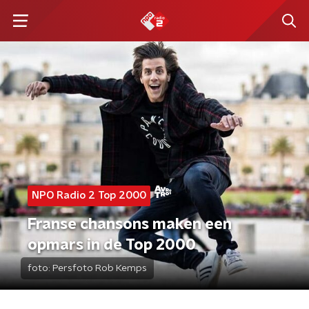
NPO Radio 2 Top 2000
Franse chansons maken een
opmars in de Top 2000
foto:
Persfoto Rob Kemps