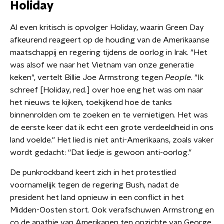
Holiday
Al even kritisch is opvolger Holiday, waarin Green Day
afkeurend reageert op de houding van de Amerikaanse
maatschappij en regering tijdens de oorlog in Irak. "Het
was alsof we naar het Vietnam van onze generatie
keken", vertelt Billie Joe Armstrong tegen
People
. "Ik
schreef [Holiday, red.] over hoe eng het was om naar
het nieuws te kijken, toekijkend hoe de tanks
binnenrolden om te zoeken en te vernietigen. Het was
de eerste keer dat ik echt een grote verdeeldheid in ons
land voelde." Het lied is niet anti-Amerikaans, zoals vaker
wordt gedacht: “Dat liedje is gewoon anti-oorlog.”
De punkrockband keert zich in het protestlied
voornamelijk tegen de regering Bush, nadat de
president het land opnieuw in een conflict in het
Midden-Oosten stort. Ook verafschuwen Armstrong en
co de apathie van Amerikanen ten opzichte van George