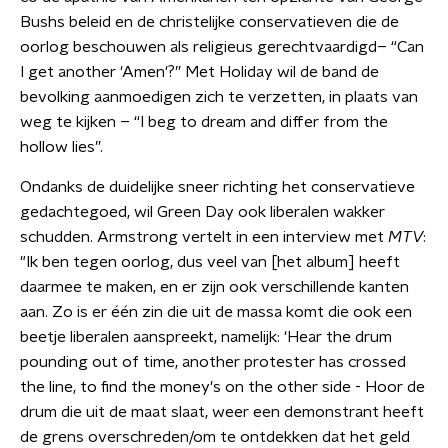
Bushs beleid en de christelijke conservatieven die de
oorlog beschouwen als religieus gerechtvaardigd– “Can
I get another 'Amen'?” Met Holiday wil de band de
bevolking aanmoedigen zich te verzetten, in plaats van
weg te kijken – “I beg to dream and differ from the
hollow lies”.
Ondanks de duidelijke sneer richting het conservatieve
gedachtegoed, wil Green Day ook liberalen wakker
schudden. Armstrong vertelt in een interview met
MTV
:
"Ik ben tegen oorlog, dus veel van [het album] heeft
daarmee te maken, en er zijn ook verschillende kanten
aan. Zo is er één zin die uit de massa komt die ook een
beetje liberalen aanspreekt, namelijk: 'Hear the drum
pounding out of time, another protester has crossed
the line, to find the money's on the other side - Hoor de
drum die uit de maat slaat, weer een demonstrant heeft
de grens overschreden/om te ontdekken dat het geld