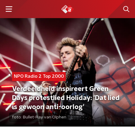
NPO Radio 2 Top 2000
Verdeeldheid inspireert Green
Days protestlied Holiday: 'Dat lied
is gewoon anti-oorlog'
foto:
Bullet-Ray van Olphen