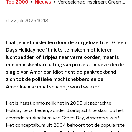
Top 2000
Nieuws
Verdeeldheid inspireert Green Days protestlied Holiday: 'Dat lied is gewoon anti-oorlog'
di 22 juli 2025
10:18
Laat je niet misleiden door de zorgeloze titel; Green
Days Holiday heeft niets te maken met luieren,
luchtbedden of tripjes naar verre oorden, maar is
een onmiskenbare uiting van protest. In deze derde
single van American Idiot richt de punkrockband
zich tot de politieke machtshebbers en de
Amerikaanse maatschappij: word wakker!
Het is haast onmogelijk het in 2005 uitgebrachte
Holiday te ontleden, zonder daarbij acht te slaan op het
zevende studioalbum van Green Day,
American Idiot
.
Het conceptalbum uit 2004 behoort tot de populairste