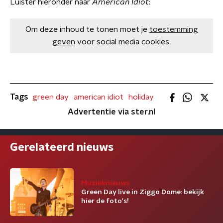
Luister hieronder naar
American Idiot
:
Om deze inhoud te tonen moet je
toestemming
geven
voor social media cookies.
Tags
green day
american idiot
holiday
Advertentie via ster.nl
Gerelateerd nieuws
Muzieknieuws
Green Day live in Ziggo Dome: bekijk
hier de foto's!