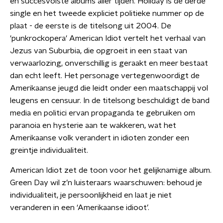
en succesvolste albums aller tijden. Holiday is de derde
single en het tweede expliciet politieke nummer op de
plaat - de eerste is de titelsong uit 2004. De
'punkrockopera' American Idiot vertelt het verhaal van
Jezus van Suburbia, die opgroeit in een staat van
verwaarlozing, onverschillig is geraakt en meer bestaat
dan echt leeft. Het personage vertegenwoordigt de
Amerikaanse jeugd die leidt onder een maatschappij vol
leugens en censuur. In de titelsong beschuldigt de band
media en politici ervan propaganda te gebruiken om
paranoia en hysterie aan te wakkeren, wat het
Amerikaanse volk verandert in idioten zonder een
greintje individualiteit.
American Idiot zet de toon voor het gelijknamige album.
Green Day wil z’n luisteraars waarschuwen: behoud je
individualiteit, je persoonlijkheid en laat je niet
veranderen in een ‘Amerikaanse idioot’.