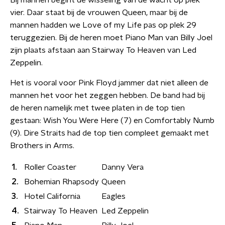
Bij mannen begint de wisseling van de wacht op plek
vier. Daar staat bij de vrouwen Queen, maar bij de
mannen hadden we Love of my Life pas op plek 29
teruggezien. Bij de heren moet Piano Man van Billy Joel
zijn plaats afstaan aan Stairway To Heaven van Led
Zeppelin.
Het is vooral voor Pink Floyd jammer dat niet alleen de
mannen het voor het zeggen hebben. De band had bij
de heren namelijk met twee platen in de top tien
gestaan: Wish You Were Here (7) en Comfortably Numb
(9). Dire Straits had de top tien compleet gemaakt met
Brothers in Arms.
1.
Roller Coaster
Danny Vera
2.
Bohemian Rhapsody
Queen
3.
Hotel California
Eagles
4.
Stairway To Heaven
Led Zeppelin