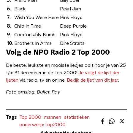
5.
Piano Man
Billy Joel
6.
Black
Pearl Jam
7.
Wish You Were Here
Pink Floyd
8.
Child In Time
Deep Purple
9.
Comfortably Numb
Pink Floyd
10.
Brothers In Arms
Dire Straits
Volg de NPO Radio 2 Top 2000
De beste, leukste en mooiste liedjes ooit hoor je van 25
t/m 31 december in de Top 2000!
Je volgt de lijst der
lijsten
via radio, tv en online.
Bekijk de lijst van dit jaar
.
Foto omslag: Bullet-Ray
Tags
Top 2000
mannen
statistieken
onderwerp: top2000