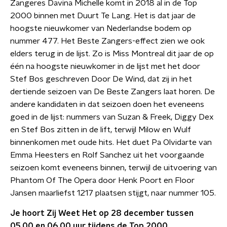
Zangeres Davina Michelle komt in 2018 al in de Top
2000 binnen met Duurt Te Lang. Het is dat jaar de
hoogste nieuwkomer van Nederlandse bodem op
nummer 477. Het Beste Zangers-effect zien we ook
elders terug in de lijst. Zo is Miss Montreal dit jaar de op
één na hoogste nieuwkomer in de lijst met het door
Stef Bos geschreven Door De Wind, dat zij in het
dertiende seizoen van De Beste Zangers laat horen. De
andere kandidaten in dat seizoen doen het eveneens
goed in de lijst: nummers van Suzan & Freek, Diggy Dex
en Stef Bos zitten in de lift, terwijl Milow en Wulf
binnenkomen met oude hits. Het duet Pa Olvidarte van
Emma Heesters en Rolf Sanchez uit het voorgaande
seizoen komt eveneens binnen, terwijl de uitvoering van
Phantom Of The Opera door Henk Poort en Floor
Jansen maarliefst 1217 plaatsen stijgt, naar nummer 105.
Je hoort Zij Weet Het op 28 december tussen
05.00 en 06.00 uur tijdens de Top 2000.