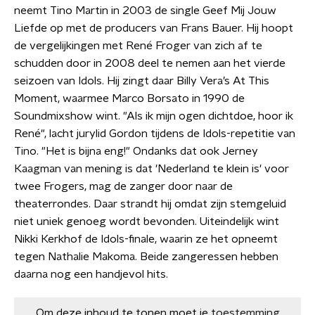
neemt Tino Martin in 2003 de single Geef Mij Jouw
Liefde op met de producers van Frans Bauer. Hij hoopt
de vergelijkingen met René Froger van zich af te
schudden door in 2008 deel te nemen aan het vierde
seizoen van Idols. Hij zingt daar Billy Vera’s At This
Moment, waarmee Marco Borsato in 1990 de
Soundmixshow wint. "Als ik mijn ogen dichtdoe, hoor ik
René", lacht jurylid Gordon tijdens de Idols-repetitie van
Tino. "Het is bijna eng!" Ondanks dat ook Jerney
Kaagman van mening is dat 'Nederland te klein is' voor
twee Frogers, mag de zanger door naar de
theaterrondes. Daar strandt hij omdat zijn stemgeluid
niet uniek genoeg wordt bevonden. Uiteindelijk wint
Nikki Kerkhof de Idols-finale, waarin ze het opneemt
tegen Nathalie Makoma. Beide zangeressen hebben
daarna nog een handjevol hits.
Om deze inhoud te tonen moet je
toestemming