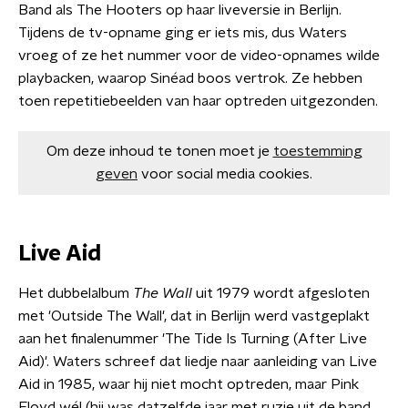
Band als The Hooters op haar liveversie in Berlijn.
Tijdens de tv-opname ging er iets mis, dus Waters
vroeg of ze het nummer voor de video-opnames wilde
playbacken, waarop Sinéad boos vertrok. Ze hebben
toen repetitiebeelden van haar optreden uitgezonden.
Om deze inhoud te tonen moet je
toestemming
geven
voor social media cookies.
Live Aid
Het dubbelalbum
The Wall
uit 1979 wordt afgesloten
met 'Outside The Wall', dat in Berlijn werd vastgeplakt
aan het finalenummer 'The Tide Is Turning (After Live
Aid)'. Waters schreef dat liedje naar aanleiding van Live
Aid in 1985, waar hij niet mocht optreden, maar Pink
Floyd wél (hij was datzelfde jaar met ruzie uit de band