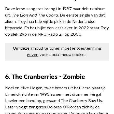
Deze Ierse zangeres brengt in 1987 haar debuutalbum
uit,
The Lion And The Cobra.
De eerste single van dat
album, Troy, haalt de vijfde plek in de Nederlandse
hitparade. En het blijkt een klassieker. In 2022 staat Troy
op plek 296 in de NPO Radio 2 Top 2000.
Om deze inhoud te tonen moet je
toestemming
geven
voor social media cookies.
6. The Cranberries - Zombie
Noel en Mike Hogan, twee broers uit het Ierse plaatsje
Limerick, richten in 1990 samen met drummer Fergal
Lawler een band op, genaamd The Cranberry Saw Us.
Later voegt zangeres Dolores O'Riordan zich bij de
groep als zangeres en songwriter. De Ierse alternatieve