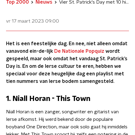
Top 2000
Nieuws
Vier St. Patrick's Day met 10 hits van Ierse bodem
vr 17 maart 2023
09:00
Het is een feestelijke dag. En nee, niet alleen omdat
vanavond ein-de-lijk
De Nationale Popquiz
wordt
gespeeld, maar ook omdat het vandaag St. Patrick’s
Day is. En om de Ierse cultuur te eren, hebben we
speciaal voor deze heugelijke dag een playlist met
tien nummers van Ierse bodem samengesteld.
1. Niall Horan - This Town
Niall Horan is een zanger, songwriter en gitarist van
Ierse afkomst. Hij werd bekend door de populaire
boyband One Direction, maar ook solo gaat hij inmiddels
lekker. Met This Town scoort hij zelfs een notering in de