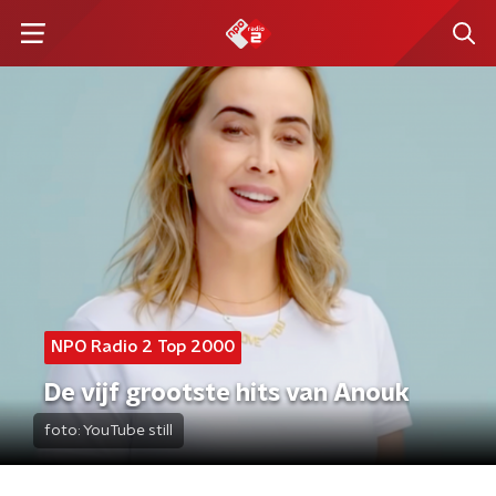
NPO Radio 2 Top 2000
De vijf grootste hits van Anouk
foto:
YouTube still