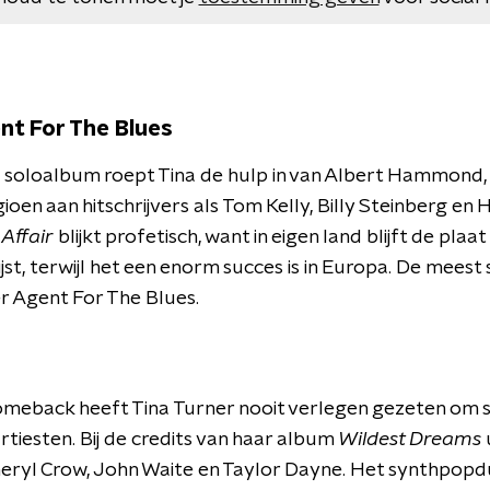
nt For The Blues
soloalbum roept Tina de hulp in van Albert Hammond,
oen aan hitschrijvers als Tom Kelly, Billy Steinberg en 
 Affair
blijkt profetisch, want in eigen land blijft de plaa
ijst, terwijl het een enorm succes is in Europa. De meest
r Agent For The Blues.
omeback heeft Tina Turner nooit verlegen gezeten om 
iesten. Bij de credits van haar album
Wildest Dreams
u
heryl Crow, John Waite en Taylor Dayne. Het synthpop