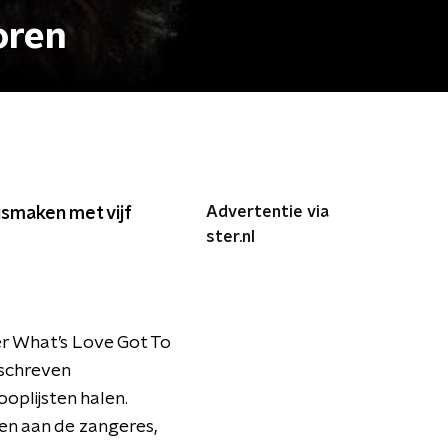
oren
Advertentie via
ismaken met vijf
ster.nl
r What’s Love Got To
eschreven
oplijsten halen.
eren aan de zangeres,