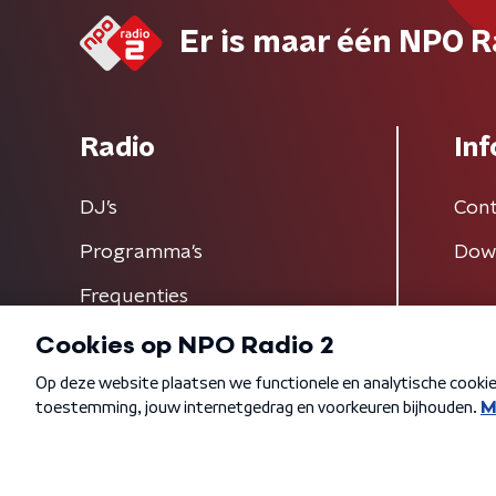
Er is maar één NPO R
Radio
Inf
DJ’s
Cont
Programma's
Dow
Frequenties
Algemene voorwaarden
Privacybeleid