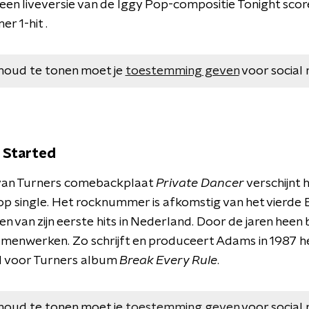
een liveversie van de Iggy Pop-compositie Tonight scor
r 1-hit .
houd te tonen moet je
toestemming geven
voor social 
 Started
 van Turners comebackplaat
Private Dancer
verschijnt 
p single. Het rocknummer is afkomstig van het vierd
een van zijn eerste hits in Nederland. Door de jaren heen
amenwerken. Zo schrijft en produceert Adams in 1987 
 voor Turners album
Break Every Rule
.
houd te tonen moet je
toestemming geven
voor social 