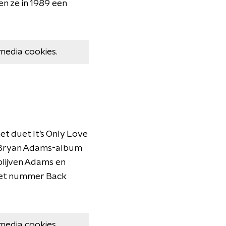
en ze in 1989 een
media cookies.
het duet It’s Only Love
e Bryan Adams-album
 blijven Adams en
het nummer Back
media cookies.