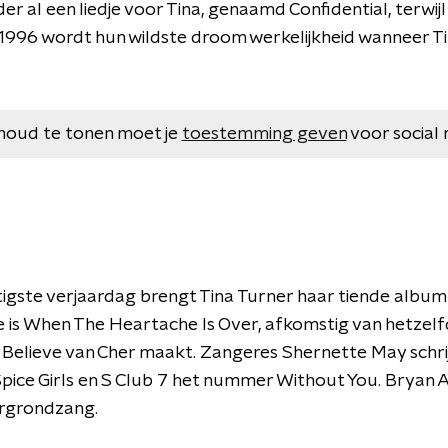
der al een liedje voor Tina, genaamd Confidential, terwij
 1996 wordt hun wildste droom werkelijkheid wanneer Tina
houd te tonen moet je
toestemming geven
voor social 
tigste verjaardag brengt Tina Turner haar tiende albu
gle is When The Heartache Is Over, afkomstig van hetze
r Believe van Cher maakt. Zangeres Shernette May schr
pice Girls en S Club 7 het nummer Without You. Bryan
rgrondzang.