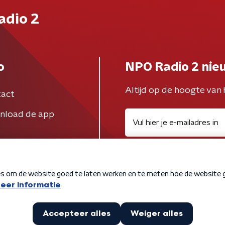
adio 2
o
NPO Radio 2 nie
Altijd op de hoogte van 
act
nload de app