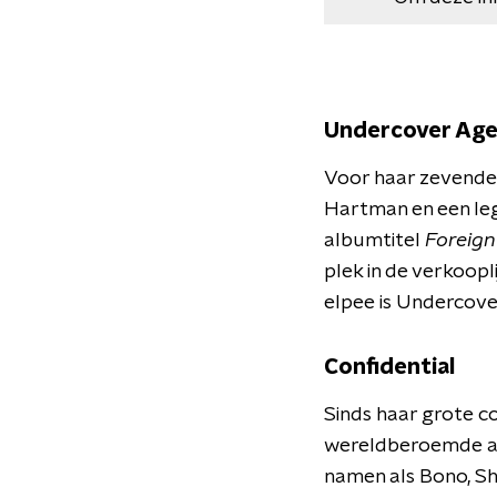
Undercover Age
Voor haar zevende 
Hartman en een legi
albumtitel
Foreign
plek in de verkoopl
elpee is Undercove
Confidential
Sinds haar grote c
wereldberoemde art
namen als Bono, S