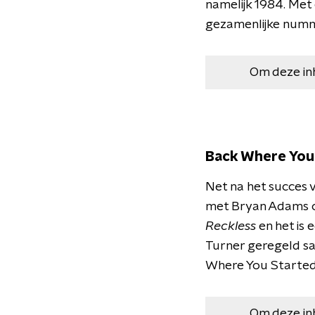
namelijk 1984. Met 
gezamenlijke numme
Om deze in
Back Where You
Net na het succes
met Bryan Adams o
Reckless
en het is 
Turner geregeld s
Where You Started
Om deze in