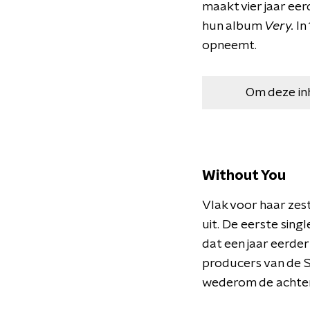
maakt vier jaar eer
hun album
Very.
In
opneemt.
Om deze in
Without You
Vlak voor haar zes
uit. De eerste sin
dat een jaar eerde
producers van de S
wederom de achte