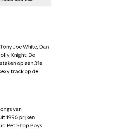
 Tony Joe White, Dan
Holly Knight. De
t steken op een 31e
 sexy track op de
songs van
it 1996 prijken
duo Pet Shop Boys