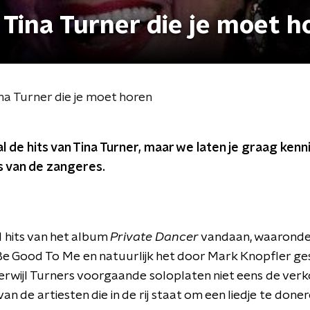
 Tina Turner die je moet h
na Turner die je moet horen
 de hits van Tina Turner, maar we laten je graag kenn
 van de zangeres.
l hits van het album
Private Dancer
vandaan, waaronde
 Be Good To Me en natuurlijk het door Mark Knopfler g
erwijl Turners voorgaande soloplaten niet eens de verko
van de artiesten die in de rij staat om een liedje te don