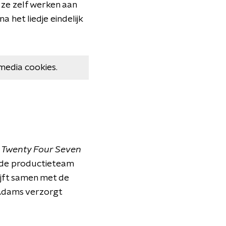
l ze zelf werken aan
 het liedje eindelijk
media cookies.
m
Twenty Four Seven
lfde productieteam
ijft samen met de
 Adams verzorgt