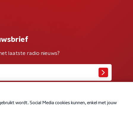
uwsbrief
het laatste radio nieuws?
Cookiebeleid