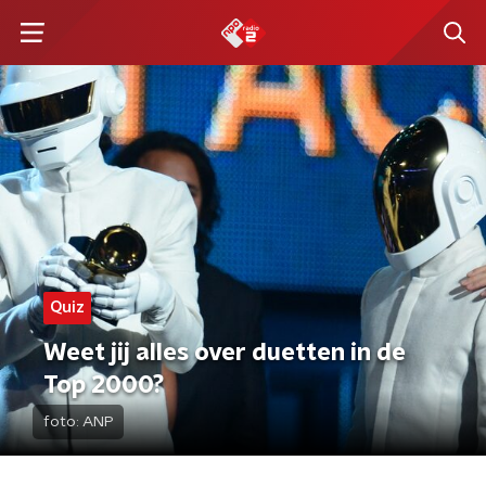
Quiz
Weet jij alles over duetten in de
Top 2000?
foto:
ANP