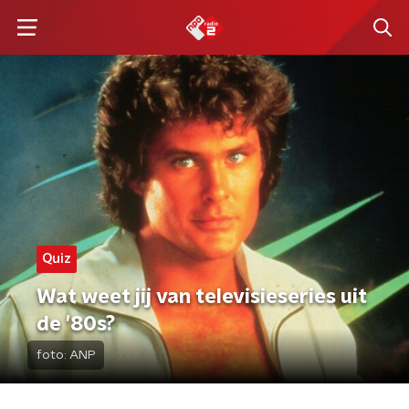
Quiz
Wat weet jij van televisieseries uit
de '80s?
foto:
ANP