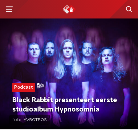
Podcast
Black Rabbit presenteert eerste
studioalbum Hypnosomnia
foto:
AVROTROS