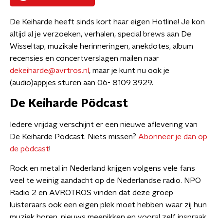
De Keiharde heeft sinds kort haar eigen Hotline! Je kon
altijd al je verzoeken, verhalen, special brews aan De
Wisseltap, muzikale herinneringen, anekdotes, album
recensies en concertverslagen mailen naar
dekeiharde@avrtros.nl
, maar je kunt nu ook je
(audio)appjes sturen aan 06- 8109 3929.
De Keiharde Pödcast
Iedere vrijdag verschijnt er een nieuwe aflevering van
De Keiharde Pödcast. Niets missen?
Abonneer je dan op
de pödcast
!
Rock en metal in Nederland krijgen volgens vele fans
veel te weinig aandacht op de Nederlandse radio. NPO
Radio 2 en AVROTROS vinden dat deze groep
luisteraars ook een eigen plek moet hebben waar zij hun
muziek horen, nieuws meepikken en vooral zelf inspraak