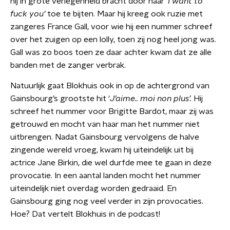
hij in grote verlegenheid bracht door haar ‘
I want to
fuck you’
toe te bijten. Maar hij kreeg ook ruzie met
zangeres France Gall, voor wie hij een nummer schreef
over het zuigen op een lolly, toen zij nog heel jong was.
Gall was zo boos toen ze daar achter kwam dat ze alle
banden met de zanger verbrak.
Natuurlijk gaat Blokhuis ook in op de achtergrond van
Gainsbourg’s grootste hit ‘
J’aime.. moi non plus’.
Hij
schreef het nummer voor Brigitte Bardot, maar zij was
getrouwd en mocht van haar man het nummer niet
uitbrengen. Nadat Gainsbourg vervolgens de halve
zingende wereld vroeg, kwam hij uiteindelijk uit bij
actrice Jane Birkin, die wel durfde mee te gaan in deze
provocatie. In een aantal landen mocht het nummer
uiteindelijk niet overdag worden gedraaid. En
Gainsbourg ging nog veel verder in zijn provocaties.
Hoe? Dat vertelt Blokhuis in de podcast!