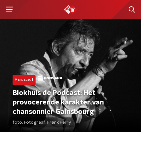
Podcast
Blokhuis de Podcast: Het
provocerende karakter van
chansonnier Gainsbourg
foto:
Fotograaf: Frank Perry