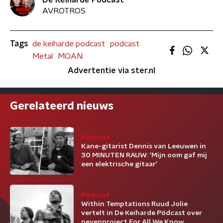
AVROTROS
Tags
de keiharde podcast
podcast
Metal
MOAN
Advertentie via ster.nl
Gerelateerd nieuws
Podcast
Kane-gitarist Dennis van Leeuwen in
30 MINUTEN RAUW: 'Mijn oom gaf mij
een elektrische gitaar'
Podcast
Within Temptations Ruud Jolie
vertelt in De Keiharde Pödcast over
nevenproject For All We Know