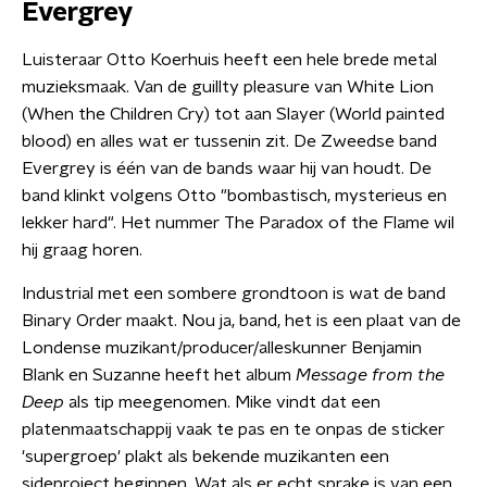
Evergrey
Luisteraar Otto Koerhuis heeft een hele brede metal
muzieksmaak. Van de guillty pleasure van White Lion
(When the Children Cry) tot aan Slayer (World painted
blood) en alles wat er tussenin zit. De Zweedse band
Evergrey is één van de bands waar hij van houdt. De
band klinkt volgens Otto "bombastisch, mysterieus en
lekker hard". Het nummer The Paradox of the Flame wil
hij graag horen.
Industrial met een sombere grondtoon is wat de band
Binary Order maakt. Nou ja, band, het is een plaat van de
Londense muzikant/producer/alleskunner Benjamin
Blank en Suzanne heeft het album
Message from the
Deep
als tip meegenomen. Mike vindt dat een
platenmaatschappij vaak te pas en te onpas de sticker
'supergroep' plakt als bekende muzikanten een
sideproject beginnen. Wat als er echt sprake is van een