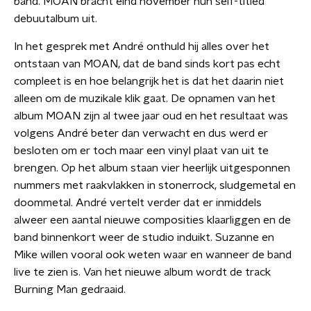
band. MOAN bracht eind november hun self-titled
debuutalbum uit.
In het gesprek met André onthuld hij alles over het
ontstaan van MOAN, dat de band sinds kort pas echt
compleet is en hoe belangrijk het is dat het daarin niet
alleen om de muzikale klik gaat. De opnamen van het
album MOAN zijn al twee jaar oud en het resultaat was
volgens André beter dan verwacht en dus werd er
besloten om er toch maar een vinyl plaat van uit te
brengen. Op het album staan vier heerlijk uitgesponnen
nummers met raakvlakken in stonerrock, sludgemetal en
doommetal. André vertelt verder dat er inmiddels
alweer een aantal nieuwe composities klaarliggen en de
band binnenkort weer de studio induikt. Suzanne en
Mike willen vooral ook weten waar en wanneer de band
live te zien is. Van het nieuwe album wordt de track
Burning Man gedraaid.