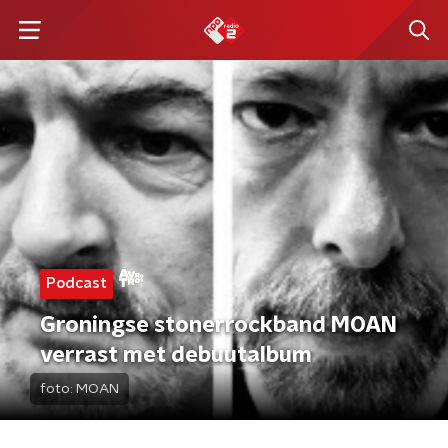
Podcast
Groningse stonerrockband MOAN
verrast met debuutalbum
foto:
MOAN