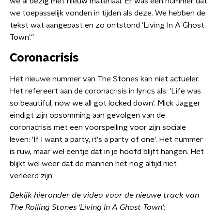
we al bezig met nieuw materiaal. Er was één nummer dat
we toepasselijk vonden in tijden als deze. We hebben de
tekst wat aangepast en zo ontstond 'Living In A Ghost
Town'.”
Coronacrisis
Het nieuwe nummer van The Stones kan niet actueler.
Het refereert aan de coronacrisis in lyrics als: 'Life was
so beautiful, now we all got locked down'. Mick Jagger
eindigt zijn opsomming aan gevolgen van de
coronacrisis met een voorspelling voor zijn sociale
leven: 'If I want a party, it's a party of one'. Het nummer
is ruw, maar wel eentje dat in je hoofd blijft hangen. Het
blijkt wel weer dat de mannen het nog altijd niet
verleerd zijn.
Bekijk hieronder de video voor de nieuwe track van
The Rolling Stones 'Living In A Ghost Town':