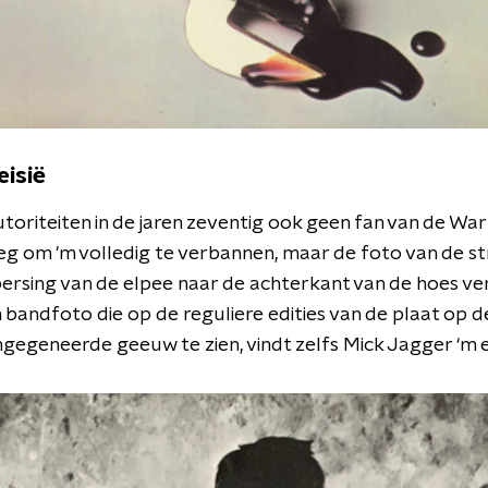
eisië
 autoriteiten in de jaren zeventig ook geen fan van de Wa
eg om 'm volledig te verbannen, maar de foto van de st
persing van de elpee naar de achterkant van de hoes ve
 bandfoto die op de reguliere edities van de plaat op 
 ongegeneerde geeuw te zien, vindt zelfs Mick Jagger ‘m e