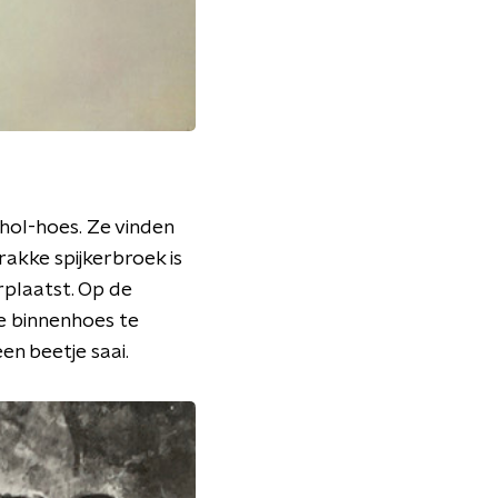
rhol-hoes. Ze vinden
rakke spijkerbroek is
rplaatst. Op de
de binnenhoes te
en beetje saai.