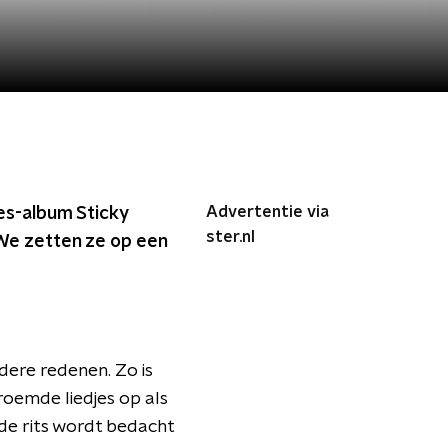
Advertentie via
es-album Sticky
ster.nl
 We zetten ze op een
dere redenen. Zo is
roemde liedjes op als
e rits wordt bedacht