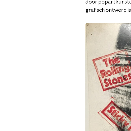
door popartkunste
grafisch ontwerp is