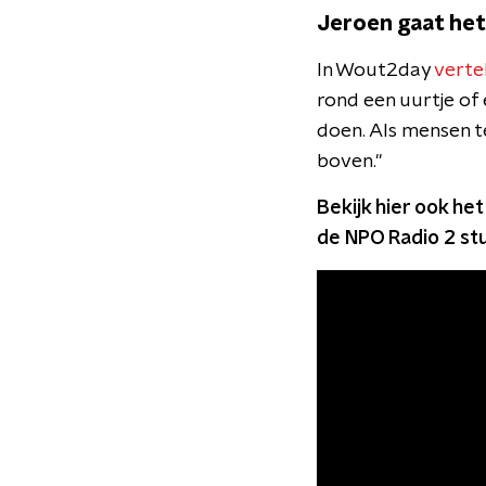
Jeroen gaat he
In Wout2day
verte
rond een uurtje of 
doen. Als mensen te
boven.''
Bekijk hier ook he
de NPO Radio 2 stu