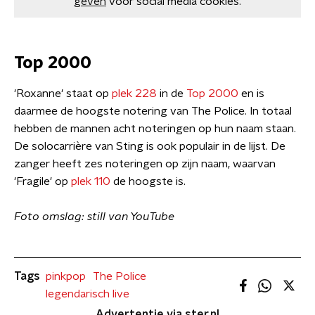
geven
voor social media cookies.
Top 2000
'Roxanne' staat op
plek 228
in de
Top 2000
en is
daarmee de hoogste notering van The Police. In totaal
hebben de mannen acht noteringen op hun naam staan.
De solocarrière van Sting is ook populair in de lijst. De
zanger heeft zes noteringen op zijn naam, waarvan
'Fragile' op
plek 110
de hoogste is.
Foto omslag: still van YouTube
Tags
pinkpop
The Police
legendarisch live
Advertentie via ster.nl