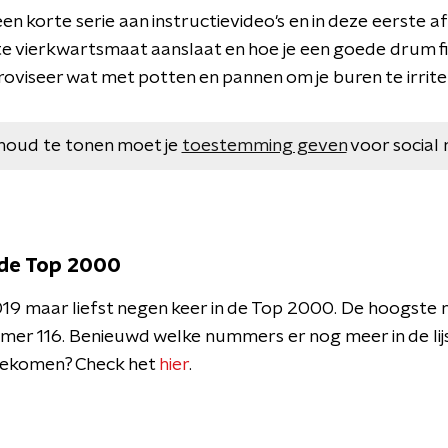
een korte serie aan instructievideo's en in deze eerste a
cte vierkwartsmaat aanslaat en hoe je een goede drum fi
roviseer wat met potten en pannen om je buren te irriter
houd te tonen moet je
toestemming geven
voor social 
 de Top 2000
019 maar liefst negen keer in de Top 2000. De hoogste n
er 116. Benieuwd welke nummers er nog meer in de lijs
ngekomen? Check het
hier
.