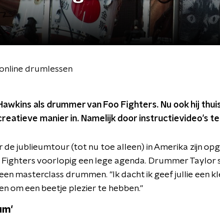
 online drumlessen
wkins als drummer van Foo Fighters. Nu ook hij thuis zi
creatieve manier in. Namelijk door instructievideo's t
 de jublieumtour (tot nu toe alleen) in Amerika zijn op
Fighters voorlopig een lege agenda. Drummer Taylor spe
t een masterclass drummen. "Ik dacht ik geef jullie een k
en om een beetje plezier te hebben."
um'