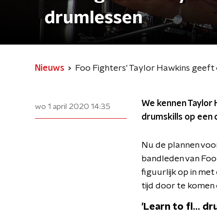
drumlessen
Nieuws
Foo Fighters' Taylor Hawkins geeft
We kennen Taylor Ha
wo 1 april 2020
14:35
drumskills op een 
Nu de plannen voor
bandleden van Foo 
figuurlijk op in me
tijd door te komen 
'Learn to fl... dr