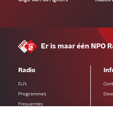
single van Foo Fighters
muziek u
Er is maar één NPO R
Radio
Inf
DJ’s
Cont
Programma's
Dow
Frequenties