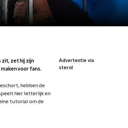
Advertentie via
t, zet hij zijn
ster.nl
e maken voor fans.
geschort, hebben de
elt hier letterlijk en
leine tutorial om de