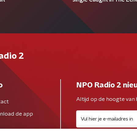
it
single Caught In The Echo
adio 2
o
NPO Radio 2 nie
Altijd op de hoogte van 
act
nload de app