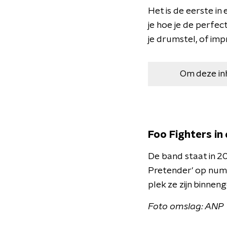
Het is de eerste in 
je hoe je de perfe
je drumstel, of imp
Om deze in
Foo Fighters in
De band staat in 2
Pretender' op numm
plek ze zijn binne
Foto omslag: ANP