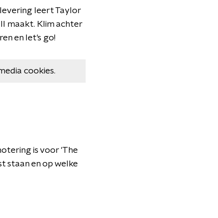
flevering leert Taylor
ll maakt. Klim achter
en en let's go!
media cookies.
otering is voor 'The
t staan en op welke