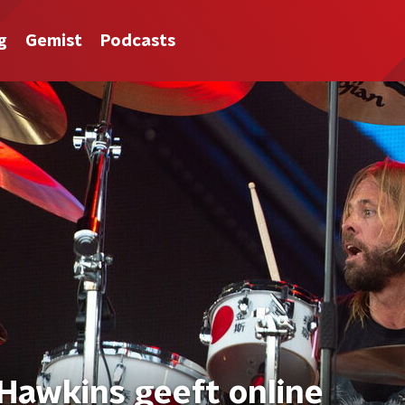
g
Gemist
Podcasts
 Hawkins geeft online