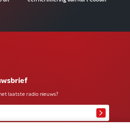
 uit
een herinnering aan Kurt Cobain
uwsbrief
het laatste radio nieuws?