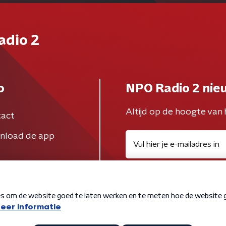
adio 2
o
NPO Radio 2 nie
Altijd op de hoogte van 
act
nload de app