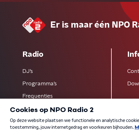
Er is maar één NPO R
Radio
Inf
DJ’s
Cont
Programma's
Dow
Frequenties
Algemene voorwaarden
Privacybeleid