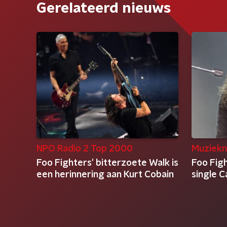
Gerelateerd nieuws
NPO Radio 2 Top 2000
Muziekn
Foo Fighters' bitterzoete Walk is
Foo Fig
een herinnering aan Kurt Cobain
single C