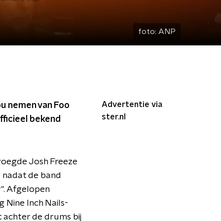
foto:
ANP
Advertentie via
ou nemen van Foo
ster.nl
ficieel bekend
voegde Josh Freeze
d nadat de band
". Afgelopen
 Nine Inch Nails-
t achter de drums bij