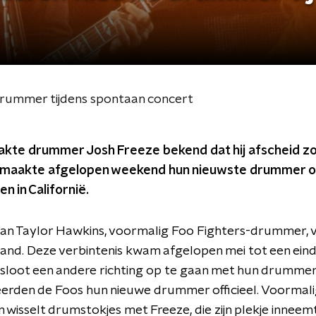
drummer tijdens spontaan concert
kte drummer Josh Freeze bekend dat hij afscheid z
 maakte afgelopen weekend hun nieuwste drummer of
n in Californië.
van Taylor Hawkins, voormalig Foo Fighters-drummer, 
e band. Deze verbintenis kwam afgelopen mei tot een ein
sloot een andere richting op te gaan met hun drummer
rden de Foos hun nieuwe drummer officieel. Voormalig
wisselt drumstokjes met Freeze, die zijn plekje inneem