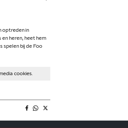
n optreden in
s en heren, heet hem
s spelen bij de Foo
media cookies.