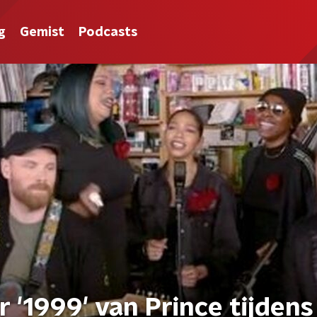
g
Gemist
Podcasts
r '1999' van Prince tijdens