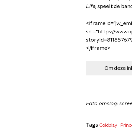
Life,
speelt de band
<iframe id="jw_em
src="https://www.
storyId=81185767
</iframe>
Om deze in
Foto omslag: scre
Tags
Coldplay
Princ