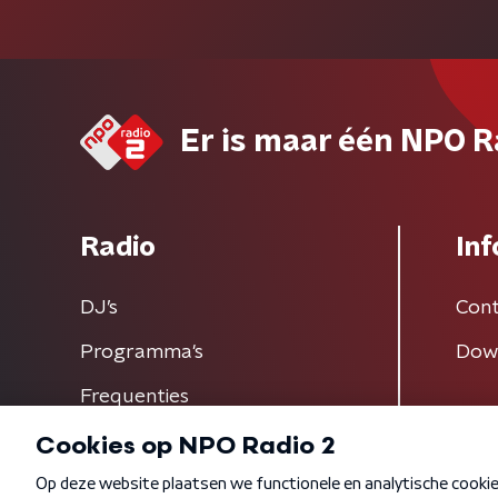
Er is maar één NPO R
Radio
Inf
DJ’s
Cont
Programma's
Dow
Frequenties