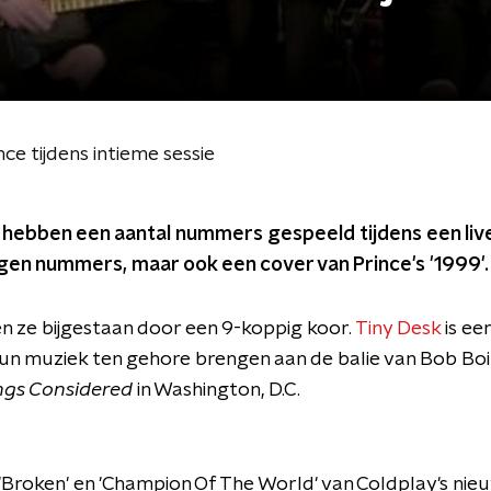
ce tijdens intieme sessie
. hebben een aantal nummers gespeeld tijdens een liv
gen nummers, maar ook een cover van Prince's '1999'.
 ze bijgestaan door een 9-koppig koor.
Tiny Desk
is ee
hun muziek ten gehore brengen aan de balie van Bob Boi
ngs Considered
in Washington, D.C.
, 'Broken' en 'Champion Of The World' van Coldplay's n