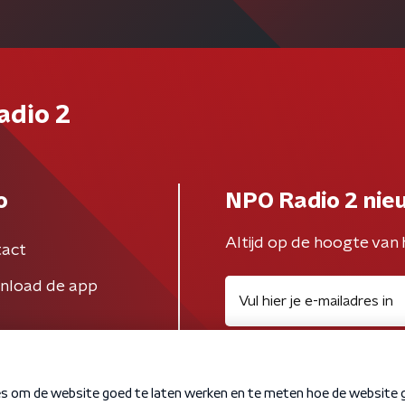
adio 2
o
NPO Radio 2 nie
Altijd op de hoogte van 
act
nload de app