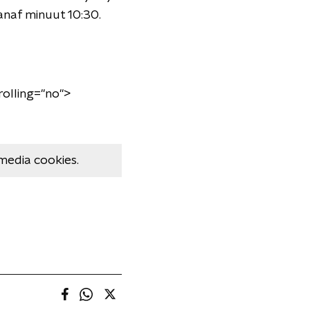
vanaf minuut 10:30.
olling="no">
media cookies.