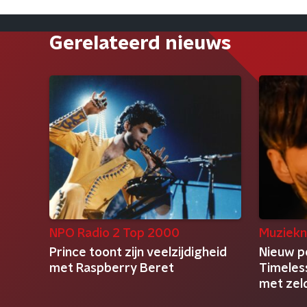
Gerelateerd nieuws
NPO Radio 2 Top 2000
Muziekn
Prince toont zijn veelzijdigheid
Nieuw p
met Raspberry Beret
Timeless
met ze