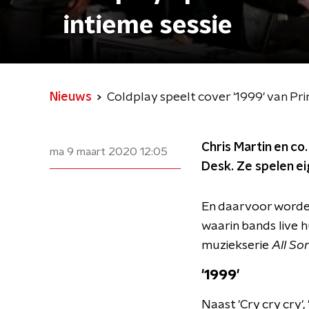
intieme sessie
Nieuws
Coldplay speelt cover '1999' van Prin
Chris Martin en co
ma 9 maart 2020
12:05
Desk. Ze spelen ei
En daarvoor worden
waarin bands live 
muziekserie
All So
'1999'
Naast 'Cry cry cry'