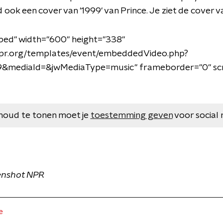
 ook een cover van '1999' van Prince. Je ziet de cover 
bed" width="600" height="338"
npr.org/templates/event/embeddedVideo.php?
9&mediaId=&jwMediaType=music" frameborder="0" scr
houd te tonen moet je
toestemming geven
voor social 
enshot NPR
e