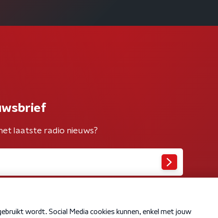
uwsbrief
het laatste radio nieuws?