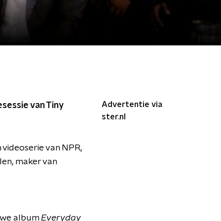
Advertentie via
esessie van Tiny
ster.nl
n videoserie van NPR,
len, maker van
ieuwe album
Everyday