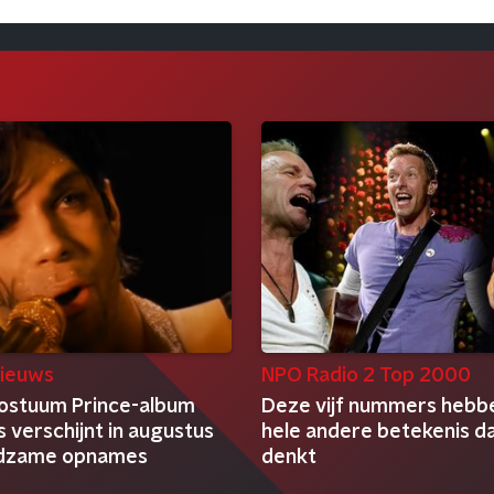
ieuws
NPO Radio 2 Top 2000
ostuum Prince-album
Deze vijf nummers hebb
 verschijnt in augustus
hele andere betekenis da
ldzame opnames
denkt