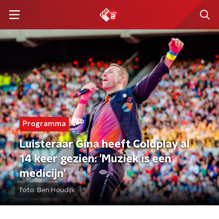
Programma
Luisteraar Gina heeft Coldplay al
14 keer gezien: 'Muziek is een
medicijn'
foto:
Ben Houdijk