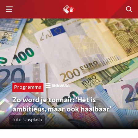
Programma
Zo word je tonnair: 'Het is
ambitieus, maar ook haalbaar'
foto:
Unsplash