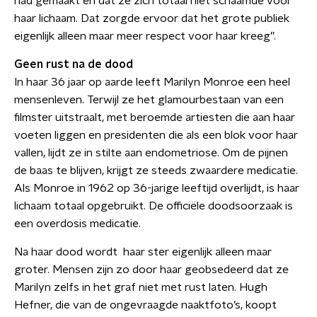
had gemaakt en dat ze zich totaal niet schaamde voor
haar lichaam. Dat zorgde ervoor dat het grote publiek
eigenlijk alleen maar meer respect voor haar kreeg”.
Geen rust na de dood
In haar 36 jaar op aarde leeft Marilyn Monroe een heel
mensenleven. Terwijl ze het glamourbestaan van een
filmster uitstraalt, met beroemde artiesten die aan haar
voeten liggen en presidenten die als een blok voor haar
vallen, lijdt ze in stilte aan endometriose. Om de pijnen
de baas te blijven, krijgt ze steeds zwaardere medicatie.
Als Monroe in 1962 op 36-jarige leeftijd overlijdt, is haar
lichaam totaal opgebruikt. De officiële doodsoorzaak is
een overdosis medicatie.
Na haar dood wordt haar ster eigenlijk alleen maar
groter. Mensen zijn zo door haar geobsedeerd dat ze
Marilyn zelfs in het graf niet met rust laten. Hugh
Hefner, die van de ongevraagde naaktfoto’s, koopt