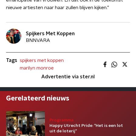
emancipatie van vrouwen. En dat ook in de toekomst
nieuwe artiesten naar haar zullen blijven kijken.”
Spijkers Met Koppen
BNNVARA
Tags
spijkers met koppen
marilyn monroe
Advertentie via ster.nl
Gerelateerd nieuws
Programma
Happy Utrecht Pride: “Het is een lot
uit de loterij”