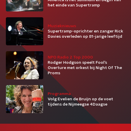
America is het summum en begin van
het einde van Supertramp
Muzieknieuws
Supertramp-oprichter en zanger Rick
Davies overleden op 81-jarige leeftijd
NPO Radio 2 Top 2000
Rodger Hodgson speelt Fool’s
Overture met orkest bij Night Of The
Proms
Programma
Volg Evelien de Bruijn op de voet
tijdens de Nijmeegse 4Daagse