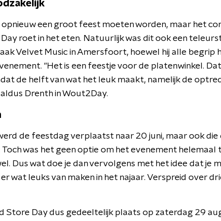
dzakelijk
ril opnieuw een groot feest moeten worden, maar het c
ay roet in het eten. Natuurlijk was dit ook een teleurst
ak Velvet Music in Amersfoort, hoewel hij alle begrip 
evenement. "Het is een feestje voor de platenwinkel. Dat 
omdat de helft van wat het leuk maakt, namelijk de optre
 aldus Drenth in Wout2Day.
n
 werd de feestdag verplaatst naar 20 juni, maar ook die
. Toch was het geen optie om het evenement helemaal t
el. Dus wat doe je dan vervolgens met het idee dat je 
t er wat leuks van maken in het najaar. Verspreid over dri
ord Store Day dus gedeeltelijk plaats op zaterdag 29 a