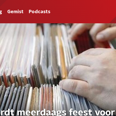
g
Gemist
Podcasts
rdt meerdaags feest voor