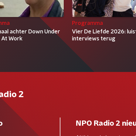
mma
Programma
haal achter Down Under
Vier De Liefde 2026: luis
 At Work
interviews terug
adio 2
o
NPO Radio 2 nie