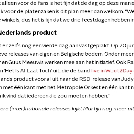
 alleen voor de fans is het fijn dat de dag op deze mani
k voor de platenzaken is dit plan meer dan welkom. "We
 winkels, dus het is fijn dat we drie feestdagen hebben in
 Nederlands product
er zelfs nog een vierde dag aan vastgeplakt. Op 20 juni
ieve releases van eigen en Belgische bodem. Onder meer
 en Guus Meeuwis werken mee aan het initiatief. Ook R
n 'Het Is Al Laat Toch' uit, die de band
live in Wout2Da
ands product vooral uit naar de RSD-release van Judy 
en met één kant met het Metropole Orkest en één kant n
 ik vind dat iedereen die zou moeten hebben."
re (inter)nationale releases kijkt Martijn nog meer uit