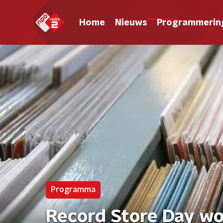
Home
Nieuws
Programmerin
Programma
Record Store Day wo