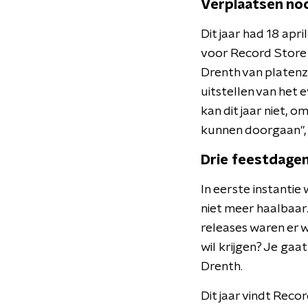
Verplaatsen noo
Dit jaar had 18 ap
voor Record Store D
Drenth van platenza
uitstellen van het 
kan dit jaar niet, 
kunnen doorgaan",
Drie feestdage
In eerste instantie
niet meer haalbaar
releases waren er w
wil krijgen? Je gaa
Drenth.
Dit jaar vindt Rec