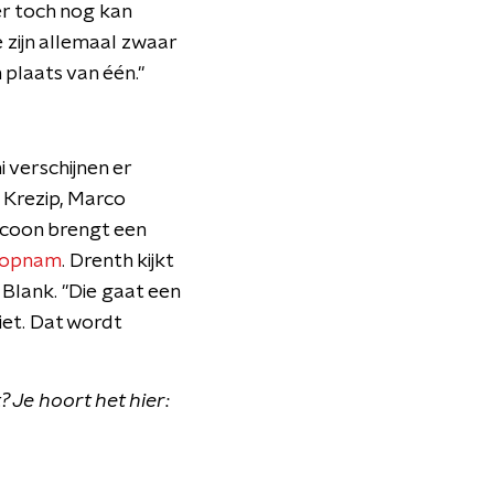
er toch nog kan
 zijn allemaal zwaar
 plaats van één."
 verschijnen er
 Krezip, Marco
acoon brengt een
y opnam
. Drenth kijkt
Blank. "Die gaat een
iet. Dat wordt
? Je hoort het hier: