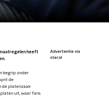
Advertentie via
namaatregelen heeft
ster.nl
en.
en begrip onder
pril de
n de platenzaak
platen uit, waar fans