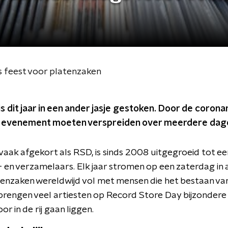
 feest voor platenzaken
s dit jaar in een ander jasje gestoken. Door de coro
et evenement moeten verspreiden over meerdere dag
vaak afgekort als RSD, is sinds 2008 uitgegroeid tot e
 en verzamelaars. Elk jaar stromen op een zaterdag in a
tenzaken wereldwijd vol met mensen die het bestaan va
brengen veel artiesten op Record Store Day bijzondere 
r in de rij gaan liggen.