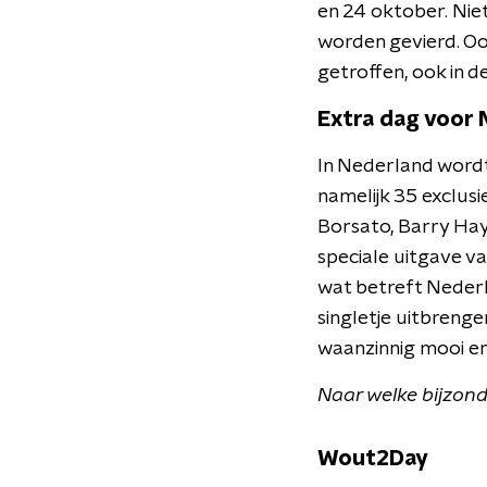
en 24 oktober. Niet
worden gevierd. Oo
getroffen, ook in de
Extra dag voor
In Nederland wordt 
namelijk 35 exclus
Borsato, Barry Hay
speciale uitgave va
wat betreft Nederl
singletje uitbreng
waanzinnig mooi en
Naar welke bijzonde
Wout2Day