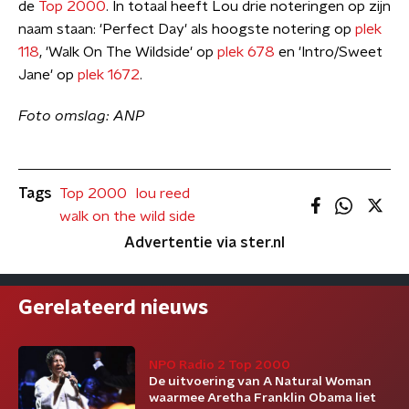
de
Top 2000
. In totaal heeft Lou drie noteringen op zijn
naam staan: 'Perfect Day' als hoogste notering op
plek
118
, 'Walk On The Wildside' op
plek 678
en 'Intro/Sweet
Jane' op
plek 1672
.
Foto omslag: ANP
Tags
Top 2000
lou reed
walk on the wild side
Advertentie via ster.nl
Gerelateerd nieuws
NPO Radio 2 Top 2000
De uitvoering van A Natural Woman
waarmee Aretha Franklin Obama liet