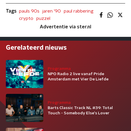
Tags
pauls 90s
jaren '90
paul rabbering
crypto
puzzel
Advertentie via ster.nl
Gerelateerd nieuws
Programma
NPO Radio 2 live vanaf Pride
Amsterdam met Vier De Liefde
Programma
Barts Classic Track NL #39: Total
Touch - Somebody Else's Lover