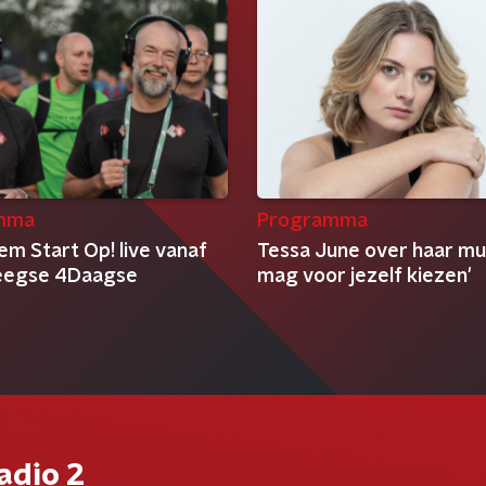
mma
Programma
em Start Op! live vanaf
Tessa June over haar muz
eegse 4Daagse
mag voor jezelf kiezen'
adio 2