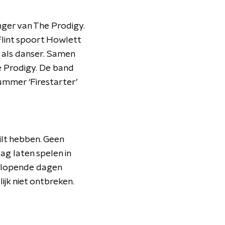
nger van The Prodigy.
Flint spoort Howlett
n als danser. Samen
e Prodigy. De band
ummer ‘Firestarter’
ilt hebben. Geen
ag laten spelen in
e slopende dagen
ijk niet ontbreken.