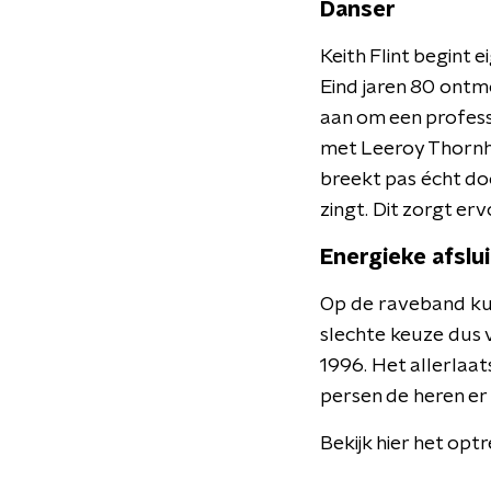
Danser
Keith Flint begint 
Eind jaren 80 ontm
aan om een profess
met Leeroy Thornhi
breekt pas écht doo
zingt. Dit zorgt er
Energieke afslui
Op de raveband kun 
slechte keuze dus 
1996. Het allerlaat
persen de heren er 
Bekijk hier het opt