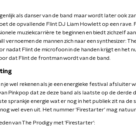
eigenlijk als danser van de band maar wordt later ook za
oet de opvallende Flint DJ Liam Howlett op een rave. 
ionele muziekcarrière te beginnen en biedt zichzelf aa
ll vernoemen de mannen zich naar een synthesizer: Th
r nadat Flint de microfoon in de handen krijgt en het n
voor dat Flint de frontman wordt van de band.
ting
je wel rekenen als je een energieke festival afsluiter w
van Pinkpop dat ze deze band als laatste op de derde d
ste sprankje energie wat er nog in het publiek zit na d
nog wel even uit. Het nummer 'Firestarter' mag natuurl
reden van The Prodigy met 'Firestarter':