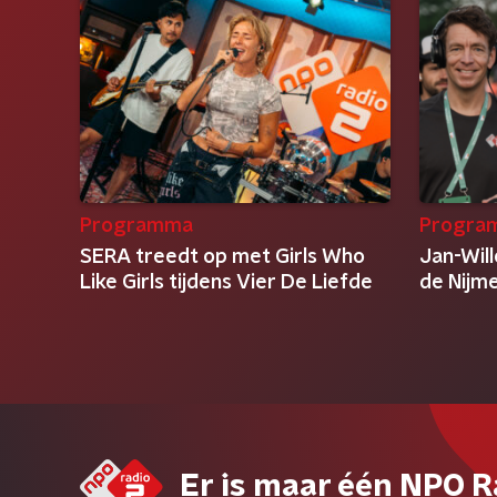
Programma
Progra
SERA treedt op met Girls Who
Jan-Will
Like Girls tijdens Vier De Liefde
de Nijm
Er is maar één NPO R