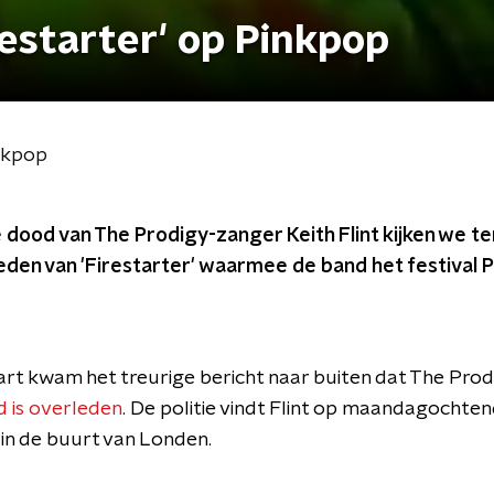
estarter' op Pinkpop
inkpop
 dood van The Prodigy-zanger Keith Flint kijken we t
den van 'Firestarter' waarmee de band het festival Pi
 kwam het treurige bericht naar buiten dat The Prodi
jd is overleden
. De politie vindt Flint op maandagochtend
in de buurt van Londen.