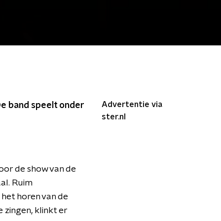
Advertentie via
 De band speelt onder
ster.nl
Voor de show van de
al. Ruim
 het horen van de
 zingen, klinkt er