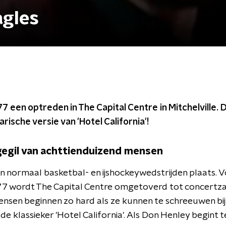
agles
77 een optreden in The Capital Centre in Mitchelville.
ische versie van 'Hotel California'!
egil van achttienduizend mensen
den normaal basketbal- en ijshockeywedstrijden plaats. 
77 wordt The Capital Centre omgetoverd tot concertza
nsen beginnen zo hard als ze kunnen te schreeuwen bij
e klassieker 'Hotel California'. Als Don Henley begint te