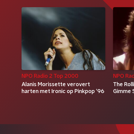
NPO Radio 2 Top 2000
NPO Rad
Alanis Morissette verovert
The Roll
harten met Ironic op Pinkpop '96
Gimme S