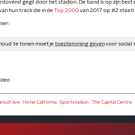
ovend gegil door het stadion. De band is op zijn best 
an hun track die in de
Top 2000
van 2017 op #2 staat!
ier:
houd te tonen moet je
toestemming geven
voor social 
video
risch live
Hotel California
Sportstadion
The Capital Centre