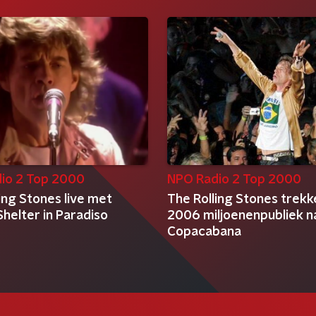
io 2 Top 2000
NPO Radio 2 Top 2000
ing Stones live met
The Rolling Stones trekk
helter in Paradiso
2006 miljoenenpubliek n
Copacabana