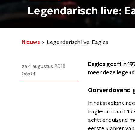
Legendarisch live: E
Nieuws
Legendarisch live: Eagles
Eagles geeft in 19
za 4 augustus 2018
meer deze legendar
06:04
Oorverdovend g
In het stadion vin
Eagles in maart 19
achttienduizend me
eerste klanken van d