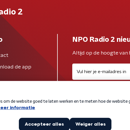
adio 2
o
NPO Radio 2 nie
Altijd op de hoogte van 
act
nload de app