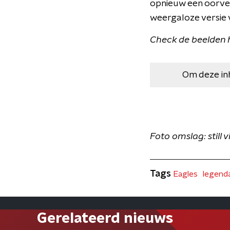
opnieuw een oorverd
weergaloze versie v
Check de beelden h
Om deze in
Foto omslag: still 
Tags
Eagles
legenda
Gerelateerd nieuws