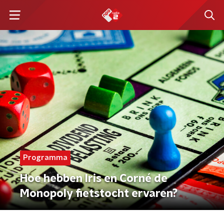
Programma
Hoe hebben Iris en Corné de
Monopoly fietstocht ervaren?