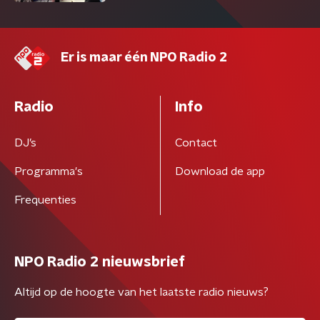
Er is maar één NPO Radio 2
Radio
Info
DJ’s
Contact
Programma's
Download de app
Frequenties
NPO Radio 2 nieuwsbrief
Altijd op de hoogte van het laatste radio nieuws?