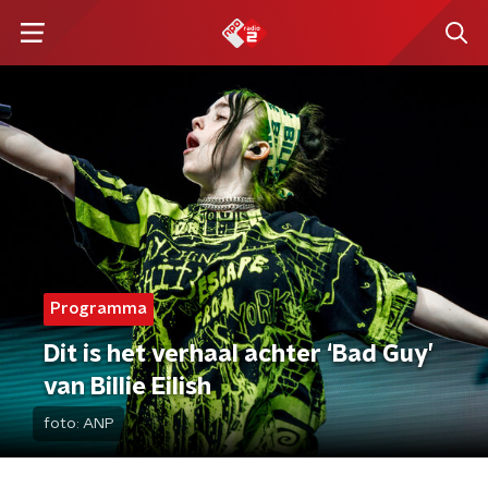
Programma
Dit is het verhaal achter ‘Bad Guy’
van Billie Eilish
foto:
ANP