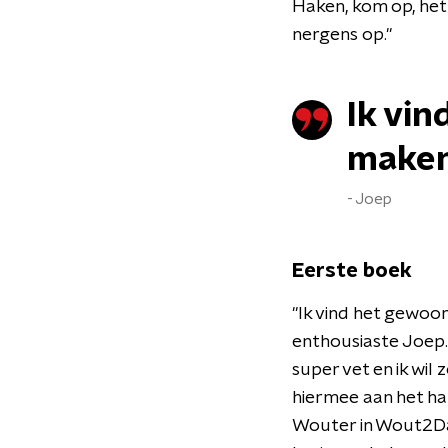
Haken, kom op, het 
nergens op."
Ik vi
make
Joep
Eerste boek
​"Ik vind het gewoon
enthousiaste Joep.
super vet en ik wi
hiermee aan het hak
Wouter in Wout2Day