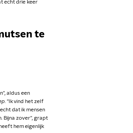
t echt drie keer
mutsen te
n", aldus een
ep
. "Ik vind het zelf
 echt dat ik mensen
 Bijna zover", grapt
eeft hem eigenlijk