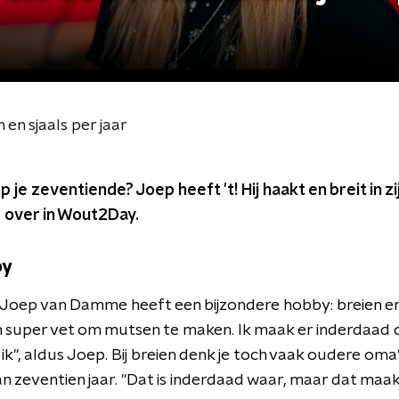
en sjaals per jaar
 je zeventiende? Joep heeft 't! Hij haakt en breit in zij
ts over in Wout2Day.
by
e Joep van Damme heeft een bijzondere hobby: breien e
n super vet om mutsen te maken. Ik maak er inderdaad
ik", aldus Joep. Bij breien denk je toch vaak oudere oma'
n zeventien jaar. "Dat is inderdaad waar, maar dat maakt 