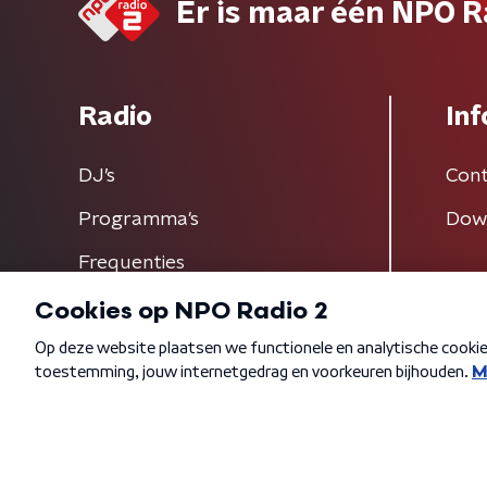
Er is maar één NPO R
Radio
Inf
DJ’s
Cont
Programma's
Dow
Frequenties
Algemene voorwaarden
Privacybeleid