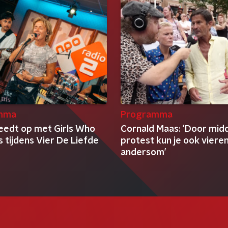
mma
Programma
eedt op met Girls Who
Cornald Maas: ‘Door midd
ls tijdens Vier De Liefde
protest kun je ook viere
andersom’