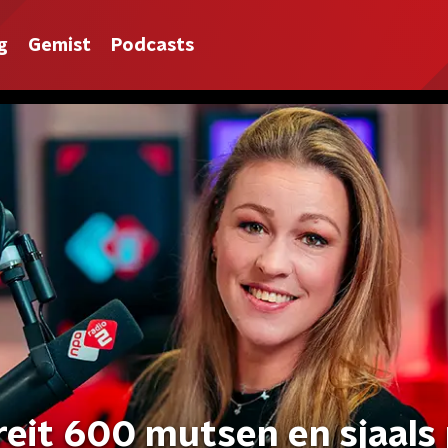
g
Gemist
Podcasts
reit 600 mutsen en sjaals