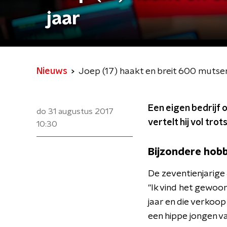
jaar
Nieuws
Joep (17) haakt en breit 600 mutsen 
Een eigen bedrijf op
do 31 augustus 2017
vertelt hij vol tro
10:30
Bijzondere hob
​De zeventienjarig
"Ik vind het gewoo
jaar en die verkoop 
een hippe jongen va