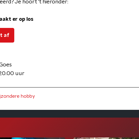
eerd? Je hoort 't hieronder:
aakt er op los
t af
 Goes
 20.00 uur
ijzondere hobby