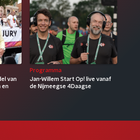
Programma
el van
Jan-Willem Start Op! live vanaf
n en
de Nijmeegse 4Daagse