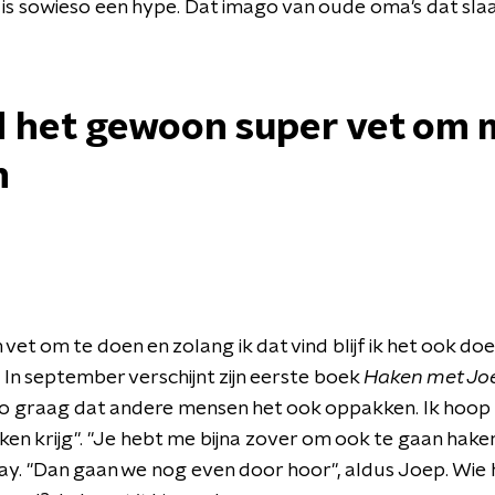
is sowieso een hype. Dat imago van oude oma's dat slaa
nd het gewoon super vet om 
n
 vet om te doen en zolang ik dat vind blijf ik het ook doe
 In september verschijnt zijn eerste boek
Haken met Jo
l zo graag dat andere mensen het ook oppakken. Ik hoop
en krijg". "Je hebt me bijna zover om ook te gaan haken.
. "Dan gaan we nog even door hoor", aldus Joep. Wie h