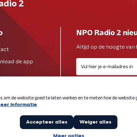
adio 2
o
NPO Radio 2 nie
Altijd op de hoogte van 
act
nload de app