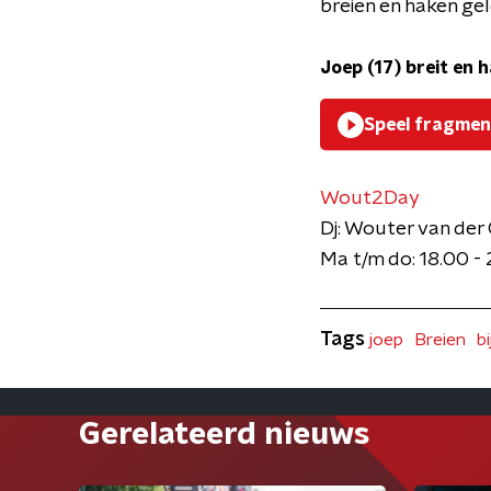
breien en haken gel
Joep (17) breit en h
Speel fragmen
Wout2Day
Dj: Wouter van der
Ma t/m do: 18.00 -
Tags
joep
Breien
b
Gerelateerd nieuws