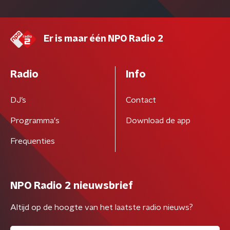
Er is maar één NPO Radio 2
Radio
Info
DJ’s
Contact
Programma's
Download de app
Frequenties
NPO Radio 2 nieuwsbrief
Altijd op de hoogte van het laatste radio nieuws?