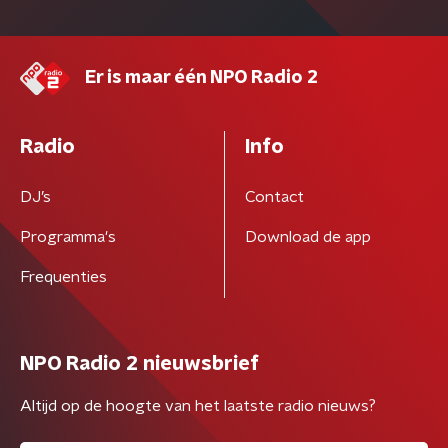
Er is maar één NPO Radio 2
Radio
Info
DJ’s
Contact
Programma's
Download de app
Frequenties
NPO Radio 2 nieuwsbrief
Altijd op de hoogte van het laatste radio nieuws?