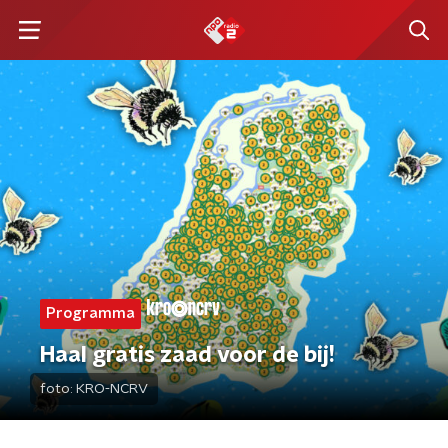
Programma
Haal gratis zaad voor de bij!
foto:
KRO-NCRV