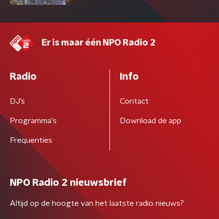
Er is maar één NPO Radio 2
Radio
Info
DJ’s
Contact
Programma's
Download de app
Frequenties
NPO Radio 2 nieuwsbrief
Altijd op de hoogte van het laatste radio nieuws?