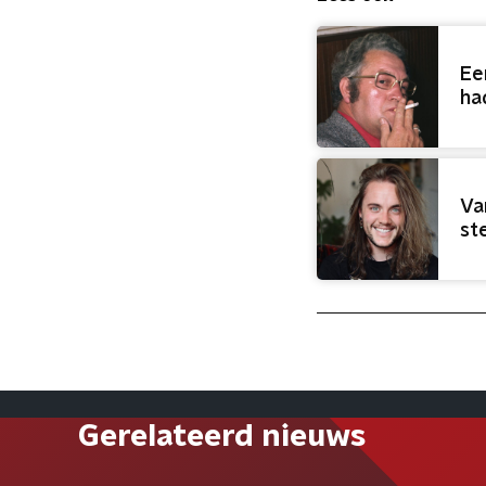
Ee
ha
Va
st
Gerelateerd nieuws