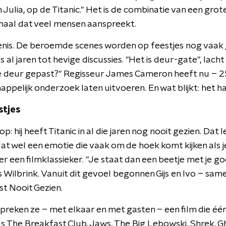
ulia, op de Titanic." Het is de combinatie van een gro
rhaal dat veel mensen aanspreekt.
denis. De beroemde scenes worden op feestjes nog vaa
s al jaren tot hevige discussies. "Het is deur-gate", lac
e deur gepast?" Regisseur James Cameron heeft nu – 25 
pelijk onderzoek laten uitvoeren. En wat blijkt: het ha
stjes
p: hij heeft Titanic in al die jaren nog nooit gezien. Dat
dat wel een emotie die vaak om de hoek komt kijken als j
r een filmklassieker. "Je staat dan een beetje met je 
js Wilbrink. Vanuit dit gevoel begonnen Gijs en Ivo – sa
st Nooit Gezien.
preken ze – met elkaar en met gasten – een film die éé
ls The Breakfast Club, Jaws, The Big Lebowski, Shrek, G