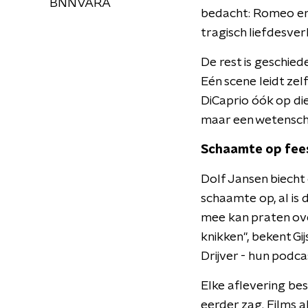
BNNVARA
bedacht: Romeo en J
tragisch liefdesve
De rest is geschie
Eén scene leidt zelf
DiCaprio óók op di
maar een wetenschap
Schaamte op fee
Dolf Jansen biecht o
schaamte op, al is 
mee kan praten ove
knikken", bekent Gi
Drijver - hun podca
Elke aflevering bes
eerder zag. Films a