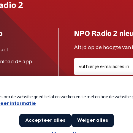
adio 2
o
NPO Radio 2 nie
Altijd op de hoogte van 
act
nload de app