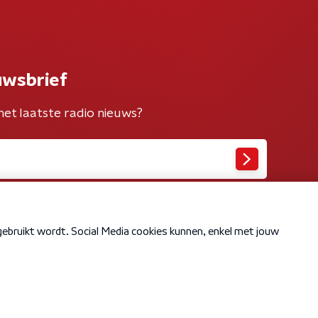
uwsbrief
het laatste radio nieuws?
Cookiebeleid