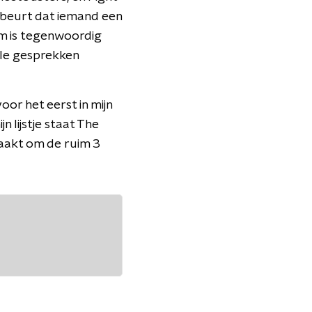
gebeurt dat iemand een
ilm is tegenwoordig
ele gesprekken
or het eerst in mijn
n lijstje staat The
maakt om de ruim 3