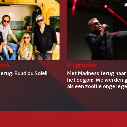
mma
Programma
terug: Ruud du Soleil
Met Madness terug naar
het begon: 'We werden 
als een zooitje ongereg
clowns'