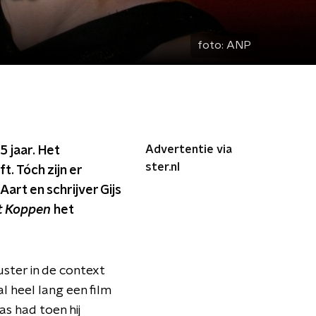
foto:
ANP
Advertentie via
5 jaar. Het
ster.nl
t. Tóch zijn er
art en schrijver Gijs
t Koppen
het
uster in de context
 heel lang een film
as had toen hij