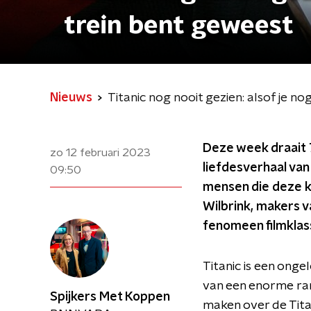
trein bent geweest
Nieuws
Titanic nog nooit gezien: alsof je n
Deze week draait
zo 12 februari 2023
liefdesverhaal van 
09:50
mensen die deze kl
Wilbrink, makers 
fenomeen filmkla
Titanic is een onge
van een enorme ram
Spijkers Met Koppen
maken over de Titani