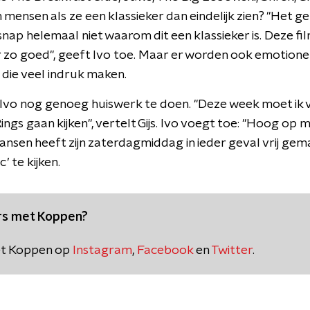
mensen als ze een klassieker dan eindelijk zien? "Het 
ik snap helemaal niet waarom dit een klassieker is. Deze f
 zo goed", geeft Ivo toe. Maar er worden ook emotion
 die veel indruk maken.
 Ivo nog genoeg huiswerk te doen. "Deze week moet ik vo
ngs gaan kijken", vertelt Gijs. Ivo voegt toe: "Hoog op mij
Jansen heeft zijn zaterdagmiddag in ieder geval vrij ge
’ te kijken.
ers met Koppen?
et Koppen op
Instagram
,
Facebook
en
Twitter
.