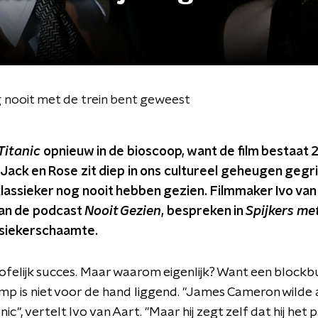
og nooit met de trein bent geweest
Titanic
opnieuw in de bioscoop, want de film bestaat 2
Jack en Rose zit diep in ons cultureel geheugen gegrif
assieker nog nooit hebben gezien. Filmmaker Ivo van A
van de podcast
Nooit Gezien
, bespreken in
Spijkers me
ssiekerschaamte.
lofelijk succes. Maar waarom eigenlijk? Want een blockb
p is niet voor de hand liggend. "James Cameron wilde al
c", vertelt Ivo van Aart. "Maar hij zegt zelf dat hij het p