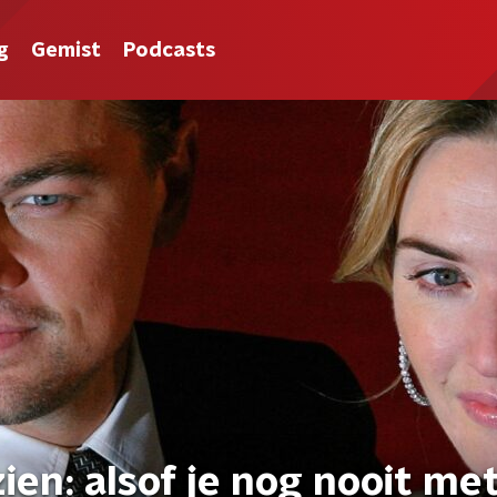
g
Gemist
Podcasts
ien: alsof je nog nooit me