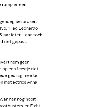
te ramp en een
k genoeg besproken.
ht Ivo: "Had Leonardo
jaar later – dan toch
d niet gepast.
 levert hem geen
e op een feestje niet
goede gedrag mee te
men met actrice Anna
n van hen nog nooit
hostbusters, en Fight