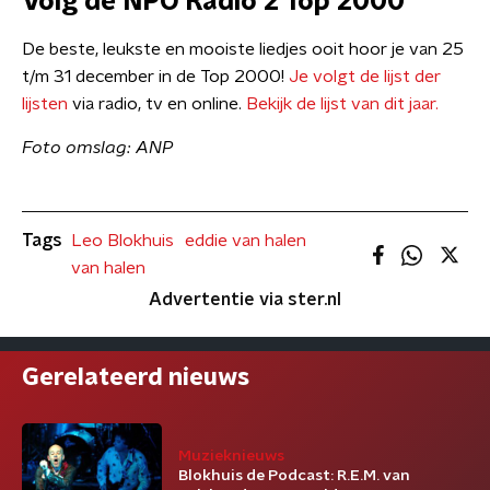
Volg de NPO Radio 2 Top 2000
De beste, leukste en mooiste liedjes ooit hoor je van 25
t/m 31 december in de Top 2000!
Je volgt de lijst der
lijsten
via radio, tv en online.
Bekijk de lijst van dit jaar.
Foto omslag: ANP
Tags
Leo Blokhuis
eddie van halen
van halen
Advertentie via ster.nl
Gerelateerd nieuws
Muzieknieuws
Blokhuis de Podcast: R.E.M. van